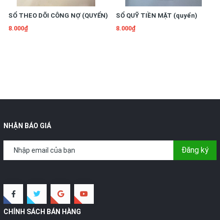
SỔ THEO DÕI CÔNG NỢ (QUYỂN)
SỔ QUỸ TIỀN MẶT (quyển)
8.000₫
8.000₫
NHẬN BÁO GIÁ
Đăng ký
CHÍNH SÁCH BÁN HÀNG