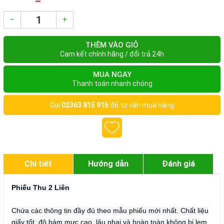
–
+
THÊM VÀO GIỎ
Cam kết chính hãng / đổi trả 24h
MUA NGAY
Thanh toán nhanh chóng
Gọi
02363 815 915
để tư vấn mua hàng
Chi tiết
Hướng dẫn
Đánh giá
Phiếu Thu 2 Liên
Chứa các thông tin đầy đủ theo mẫu phiếu mới nhất. Chất liệu
giấy tốt, độ bám mực cao, lâu phai và hoàn toàn không bị lem