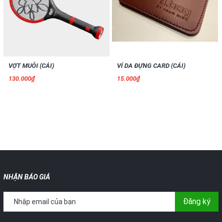
VỢT MUỖI (CÁI)
VÍ DA ĐỰNG CARD (CÁI)
130.000₫
15.000₫
NHẬN BÁO GIÁ
Đăng ký