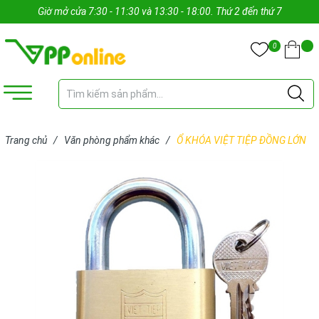
Giờ mở cửa 7:30 - 11:30 và 13:30 - 18:00. Thứ 2 đến thứ 7
0
Trang chủ
/
Văn phòng phẩm khác
/
Ổ KHÓA VIỆT TIỆP ĐỒNG LỚN
(CÁI)