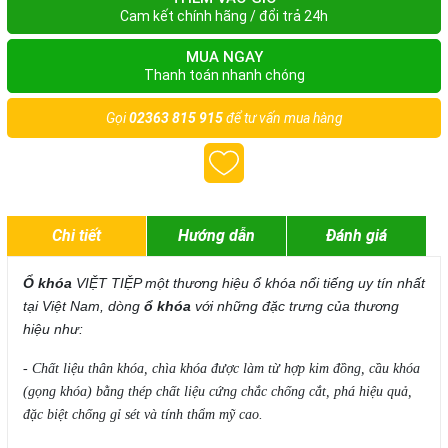
Cam kết chính hãng / đổi trả 24h
MUA NGAY
Thanh toán nhanh chóng
Gọi
02363 815 915
để tư vấn mua hàng
Chi tiết
Hướng dẫn
Đánh giá
Ổ khóa
VIỆT TIỆP một thương hiệu ổ khóa nổi tiếng uy tín nhất
tại Việt Nam, dòng
ổ khóa
với những đặc trưng của thương
hiệu như:
- Chất liệu thân khóa, chìa khóa được làm từ hợp kim đồng, cầu khóa
(gọng khóa) bằng thép chất liệu cứng chắc chống cắt, phá hiệu quả,
đặc biệt chống gỉ sét và tính thẩm mỹ cao.