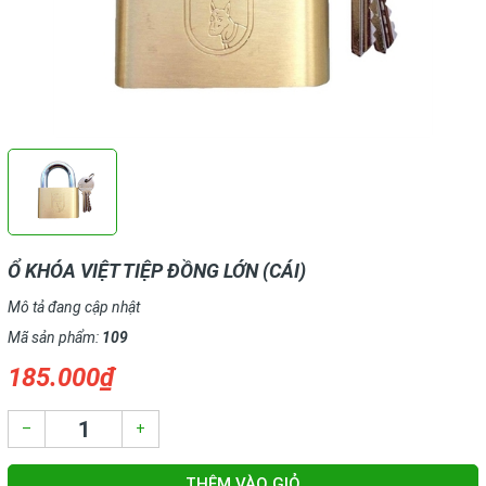
Ổ KHÓA VIỆT TIỆP ĐỒNG LỚN (CÁI)
Mô tả đang cập nhật
Mã sản phẩm:
109
185.000₫
–
+
THÊM VÀO GIỎ