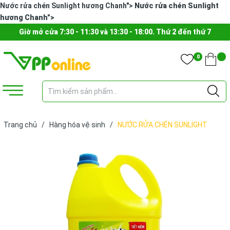
Nước rửa chén Sunlight hương Chanh">
Nước rửa chén Sunlight
hương Chanh">
Giờ mở cửa 7:30 - 11:30 và 13:30 - 18:00. Thứ 2 đến thứ 7
0
Trang chủ
/
Hàng hóa vệ sinh
/
NƯỚC RỬA CHÉN SUNLIGHT
3.6KG VÀNG CHANH (BÌNH)