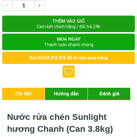
–
+
THÊM VÀO GIỎ
Cam kết chính hãng / đổi trả 24h
MUA NGAY
Thanh toán nhanh chóng
Gọi
02363 815 915
để tư vấn mua hàng
Chi tiết
Hướng dẫn
Đánh giá
Nước rửa chén Sunlight
hương Chanh (Can 3.8kg)