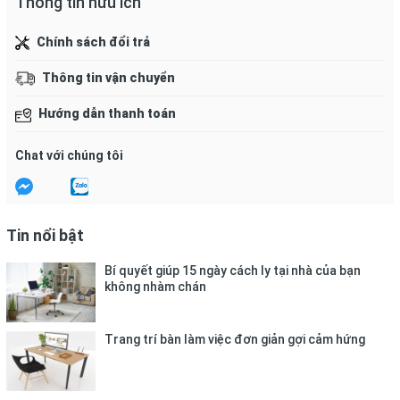
Thông tin hữu ích
Nếu nuốt phải, uống ngay một ly nước hoặc sữa, nếu cần thì 
Chính sách đổi trả
Bảo quản:
Để ở nơi thoáng mát, khô
ráo.
Thông tin vận chuyển
Hướng dẫn thanh toán
Chat với chúng tôi
Tin nổi bật
Bí quyết giúp 15 ngày cách ly tại nhà của bạn
không nhàm chán
Trang trí bàn làm việc đơn giản gợi cảm hứng