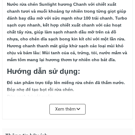
Nước rửa chén Sunlight hương Chanh
với chiết xuất
chanh tươi và muối khoáng tự nhiên trong từng giọt giúp
đánh bay dầu mỡ với sức mạnh như 100 trái chanh. Turbo
sạch cực nhanh, kết hợp chiết xuất chanh với các hoạt
chất tẩy rửa, giúp làm sạch nhanh dầu mỡ trên cả đồ
nhựa, cho chén dĩa sạch bong kin kít chỉ với một lần rửa.
Hương chanh thanh mát giúp khử sạch các loại mùi khó
chịu và bám lâu: Mùi tanh của cá, trứng, tỏi, nước mắm và
mắm tôm mang lại hương thơm tự nhiên cho bát đĩa.
Hướng dẫn sử dụng:
Đổ sản phẩm trực tiếp lên miếng rửa chén đã thấm nước.
Bóp nhẹ để tạo bọt rồi rửa chén.
Rửa sạch lại với nước.
Lưu ý:
Xem thêm
Không được uống.
Để xa tầm tay trẻ em.
Nếu sản phẩm dính vào mắt, rửa sạch bằng nước.