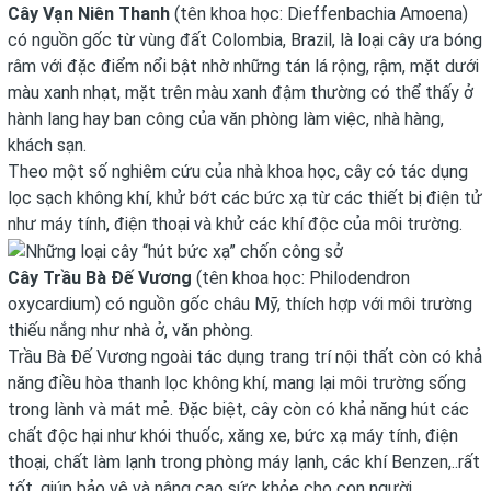
Cây Vạn Niên Thanh
(tên khoa học: Dieffenbachia Amoena)
có nguồn gốc từ vùng đất Colombia, Brazil, là loại cây ưa bóng
râm với đặc điểm nổi bật nhờ những tán lá rộng, rậm, mặt dưới
màu xanh nhạt, mặt trên màu xanh đậm thường có thể thấy ở
hành lang hay ban công của văn phòng làm việc, nhà hàng,
khách sạn.
Theo một số nghiêm cứu của nhà khoa học, cây có tác dụng
lọc sạch không khí, khử bớt các bức xạ từ các thiết bị điện tử
như máy tính, điện thoại và khử các khí độc của môi trường.
Cây Trầu Bà Đế Vương
(tên khoa học: Philodendron
oxycardium) có nguồn gốc châu Mỹ, thích hợp với môi trường
thiếu nắng như nhà ở, văn phòng.
Trầu Bà Đế Vương ngoài tác dụng trang trí nội thất còn có khả
năng điều hòa thanh lọc không khí, mang lại môi trường sống
trong lành và mát mẻ. Đặc biệt, cây còn có khả năng hút các
chất độc hại như khói thuốc, xăng xe, bức xạ máy tính, điện
thoại, chất làm lạnh trong phòng máy lạnh, các khí Benzen,..rất
tốt, giúp bảo vệ và nâng cao sức khỏe cho con người.