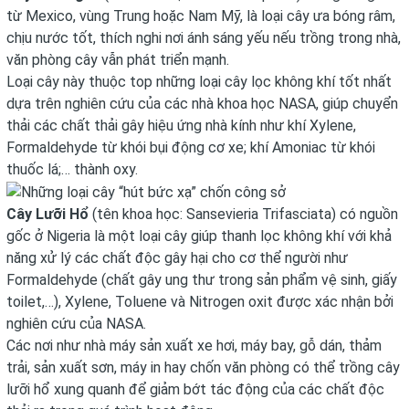
từ Mexico, vùng Trung hoặc Nam Mỹ, là loại cây ưa bóng râm,
chịu nước tốt, thích nghi nơi ánh sáng yếu nếu trồng trong nhà,
văn phòng cây vẫn phát triển mạnh.
Loại cây này thuộc top những loại cây lọc không khí tốt nhất
dựa trên nghiên cứu của các nhà khoa học NASA, giúp chuyển
thải các chất thải gây hiệu ứng nhà kính như khí Xylene,
Formaldehyde từ khói bụi động cơ xe; khí Amoniac từ khói
thuốc lá;… thành oxy.
Cây Lưỡi Hổ
(tên khoa học: Sansevieria Trifasciata) có nguồn
gốc ở Nigeria là một loại cây giúp thanh lọc không khí với khả
năng xử lý các chất độc gây hại cho cơ thể người như
Formaldehyde (chất gây ung thư trong sản phẩm vệ sinh, giấy
toilet,…), Xylene, Toluene và Nitrogen oxit được xác nhận bởi
nghiên cứu của NASA.
Các nơi như nhà máy sản xuất xe hơi, máy bay, gỗ dán, thảm
trải, sản xuất sơn, máy in hay chốn văn phòng có thể trồng cây
lưỡi hổ xung quanh để giảm bớt tác động của các chất độc