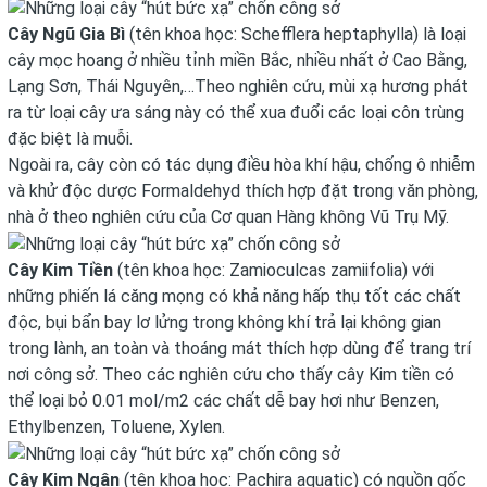
Cây Ngũ Gia Bì
(tên khoa học: Schefflera heptaphylla) là loại
cây mọc hoang ở nhiều tỉnh miền Bắc, nhiều nhất ở Cao Bằng,
Lạng Sơn, Thái Nguyên,…Theo nghiên cứu, mùi xạ hương phát
ra từ loại cây ưa sáng này có thể xua đuổi các loại côn trùng
đặc biệt là muỗi.
Ngoài ra, cây còn có tác dụng điều hòa khí hậu, chống ô nhiễm
và khử độc dược Formaldehyd thích hợp đặt trong văn phòng,
nhà ở theo nghiên cứu của Cơ quan Hàng không Vũ Trụ Mỹ.
Cây Kim Tiền
(tên khoa học: Zamioculcas zamiifolia) với
những phiến lá căng mọng có khả năng hấp thụ tốt các chất
độc, bụi bẩn bay lơ lửng trong không khí trả lại không gian
trong lành, an toàn và thoáng mát thích hợp dùng để trang trí
nơi công sở. Theo các nghiên cứu cho thấy cây Kim tiền có
thể loại bỏ 0.01 mol/m2 các chất dễ bay hơi như Benzen,
Ethylbenzen, Toluene, Xylen.
Cây Kim Ngân
(tên khoa học: Pachira aquatic) có nguồn gốc