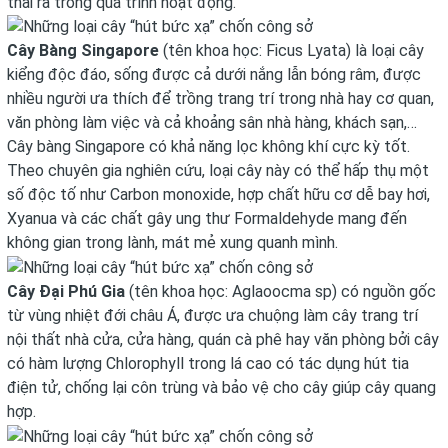
thải ra trong quá trình hoạt động.
Cây Bàng Singapore
(tên khoa học: Ficus Lyata) là loại cây
kiểng độc đáo, sống được cả dưới nắng lẫn bóng râm, được
nhiều người ưa thích để trồng trang trí trong nhà hay cơ quan,
văn phòng làm việc và cả khoảng sân nhà hàng, khách sạn,…
Cây bàng Singapore có khả năng lọc không khí cực kỳ tốt.
Theo chuyên gia nghiên cứu, loại cây này có thể hấp thụ một
số độc tố như Carbon monoxide, hợp chất hữu cơ dễ bay hơi,
Xyanua và các chất gây ung thư Formaldehyde mang đến
không gian trong lành, mát mẻ xung quanh mình.
Cây Đại Phú Gia
(tên khoa học: Aglaoocma sp) có nguồn gốc
từ vùng nhiệt đới châu Á, được ưa chuộng làm cây trang trí
nội thất nhà cửa, cửa hàng, quán cà phê hay văn phòng bởi cây
có hàm lượng Chlorophyll trong lá cao có tác dụng hút tia
điện tử, chống lại côn trùng và bảo vệ cho cây giúp cây quang
hợp.