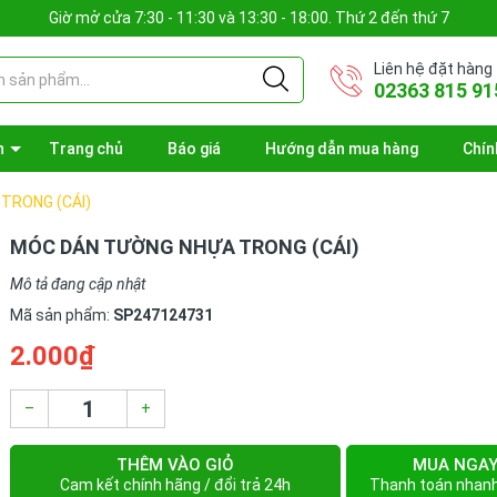
Giờ mở cửa 7:30 - 11:30 và 13:30 - 18:00. Thứ 2 đến thứ 7
Liên hệ đặt hàng
02363 815 91
n
Trang chủ
Báo giá
Hướng dẫn mua hàng
Chín
TRONG (CÁI)
MÓC DÁN TƯỜNG NHỰA TRONG (CÁI)
Mô tả đang cập nhật
Mã sản phẩm:
SP247124731
2.000₫
–
+
THÊM VÀO GIỎ
MUA NGA
Cam kết chính hãng / đổi trả 24h
Thanh toán nhan