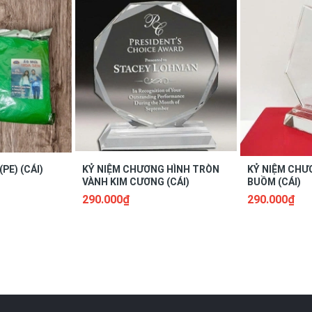
PE) (CÁI)
KỶ NIỆM CHƯƠNG HÌNH TRÒN
KỶ NIỆM CHƯ
VÀNH KIM CƯƠNG (CÁI)
BUỒM (CÁI)
290.000₫
290.000₫