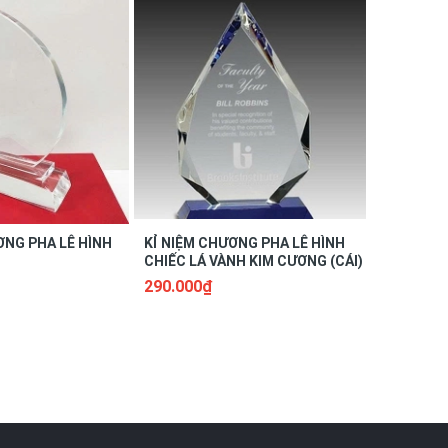
ƠNG PHA LÊ HÌNH
KỈ NIỆM CHƯƠNG PHA LÊ HÌNH
KỈ NIỆM 
CHIẾC LÁ VÀNH KIM CƯƠNG (CÁI)
CHIẾC LÁ 
290.000₫
290.000