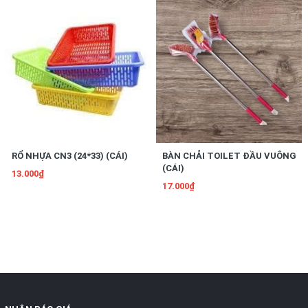
RỔ NHỰA CN3 (24*33) (CÁI)
BÀN CHẢI TOILET ĐẦU VUÔNG
(CÁI)
13.000₫
17.000₫