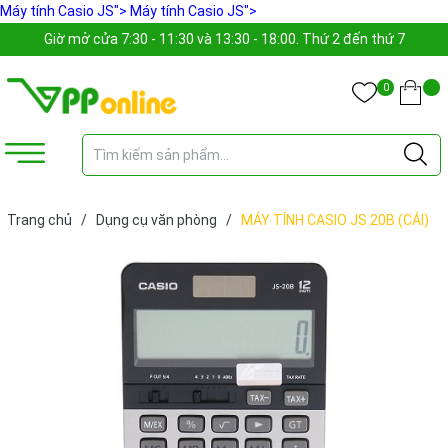
Máy tính Casio JS">
Máy tính Casio JS">
Giờ mở cửa 7:30 - 11:30 và 13:30 - 18:00. Thứ 2 đến thứ 7
0
Trang chủ
/
Dụng cụ văn phòng
/
MÁY TÍNH CASIO JS 20B (CÁI)