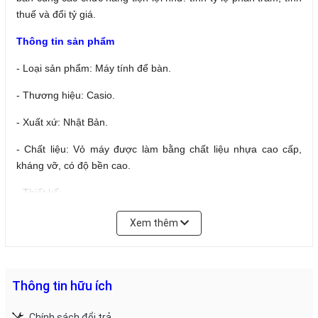
thuế và đổi tỷ giá.
Thông tin sản phẩm
- Loại sản phẩm: Máy tính để bàn.
- Thương hiệu: Casio.
- Xuất xứ: Nhật Bản.
- Chất liệu: Vỏ máy được làm bằng chất liệu nhựa cao cấp,
kháng vỡ, có độ bền cao.
- Thiết kế:
+ Máy tính có thiết kế dạng để bàn tiện lợi, kích thước nhỏ
Xem thêm
gọn, tiện lợi. Mặt vỏ bằng bằng kim loại chắc chắn sáng bóng
đẹp mắt.
+ Màn hình lớn hiển thị tới 12 chữ số được bản địa hóa the
Thông tin hữu ích
định dạng dấu phân tách bốn chữ số.
Chính sách đổi trả