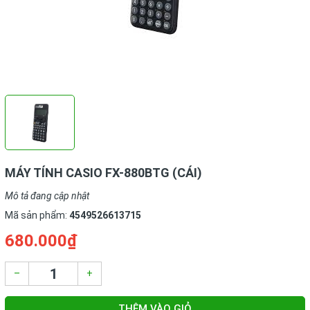
MÁY TÍNH CASIO FX-880BTG (CÁI)
Mô tả đang cập nhật
Mã sản phẩm:
4549526613715
680.000₫
–
+
THÊM VÀO GIỎ