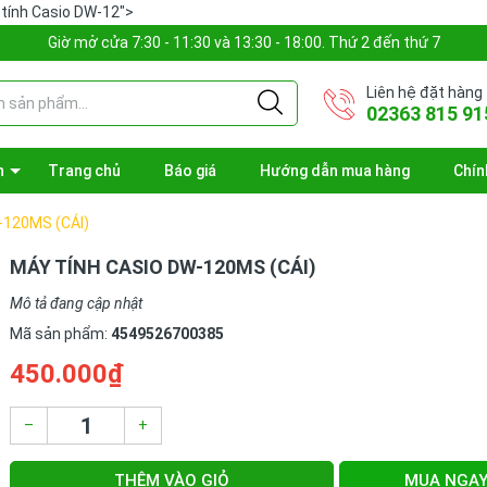
 tính Casio DW-12">
Giờ mở cửa 7:30 - 11:30 và 13:30 - 18:00. Thứ 2 đến thứ 7
Liên hệ đặt hàng
02363 815 91
n
Trang chủ
Báo giá
Hướng dẫn mua hàng
Chín
-120MS (CÁI)
MÁY TÍNH CASIO DW-120MS (CÁI)
Mô tả đang cập nhật
Mã sản phẩm:
4549526700385
450.000₫
–
+
THÊM VÀO GIỎ
MUA NGA