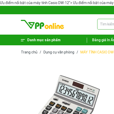
Ưu điểm nổi bật của máy tính Casio DW-12">
Ưu điểm nổi bật của máy
Danh mục sản phẩm
Bảng giá In Ấ
Xem thêm
Phiếu - Sổ kế toán
Hàng hóa vệ sinh
Sản phẩm lưu trữ
Dụng cụ văn phòng
Bút - Mực
Bao bì - Giỏ giấy
Bảng tên - Bảng menu
Trang chủ
/
Dụng cụ văn phòng
/
MÁY TÍNH CASIO DW