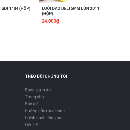
 SDI 1404 (HỘP)
LƯỠI DAO DELI 5MM LỚN 2011
LƯỠI DAO
(HỘP)
(HỘP)
24.000₫
12.000₫
THEO DÕI CHÚNG TÔI
Bảng giá In Ấn
Trang chủ
Báo giá
Hướng dẫn mua hàng
Chính sách công nợ
Liên hệ