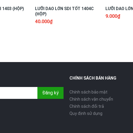
 1403 (HỘP)
LƯỠI DAO LỚN SDI TỐT 1404C
LƯỠI DAO LỚN
(HỘP)
9.000₫
40.000₫
CHÍNH SÁCH BÁN HÀNG
Chính sách bảo mật
Đăng ký
Chính sách vận chuyển
Chính sách đổi trả
Quy định sử dụng