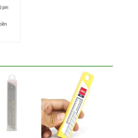
ộ pin
 bền