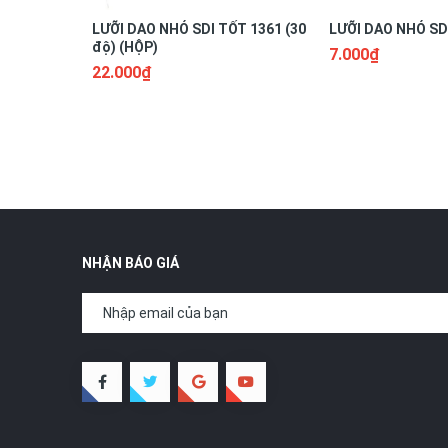
LƯỠI DAO NHỎ SDI TỐT 1361 (30
LƯỠI DAO NHỎ SDI
độ) (HỘP)
7.000₫
22.000₫
NHẬN BÁO GIÁ