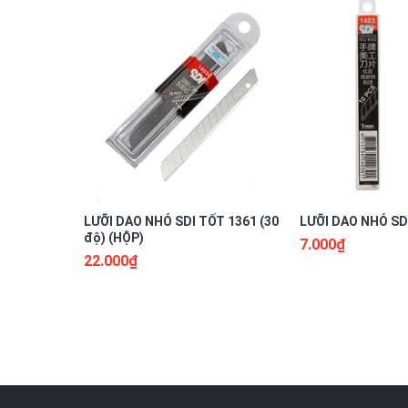
LƯỠI DAO NHỎ SDI TỐT 1361 (30
LƯỠI DAO NHỎ SDI
độ) (HỘP)
7.000₫
22.000₫