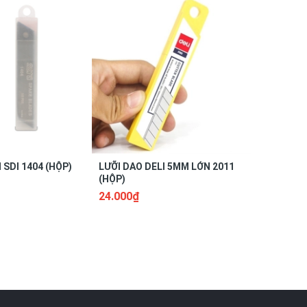
 SDI 1404 (HỘP)
LƯỠI DAO DELI 5MM LỚN 2011
LƯỠI DAO
(HỘP)
(HỘP)
24.000₫
12.000₫