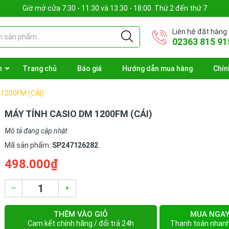
Giờ mở cửa 7:30 - 11:30 và 13:30 - 18:00. Thứ 2 đến thứ 7
Liên hệ đặt hàng
02363 815 91
n
Trang chủ
Báo giá
Hướng dẫn mua hàng
Chín
1200FM (CÁI)
MÁY TÍNH CASIO DM 1200FM (CÁI)
Mô tả đang cập nhật
Mã sản phẩm:
SP247126282
498.000₫
–
+
THÊM VÀO GIỎ
MUA NGA
Cam kết chính hãng / đổi trả 24h
Thanh toán nhan