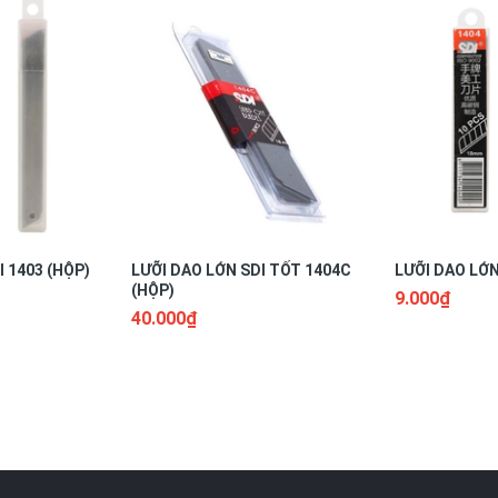
 1403 (HỘP)
LƯỠI DAO LỚN SDI TỐT 1404C
LƯỠI DAO LỚN
(HỘP)
9.000₫
40.000₫