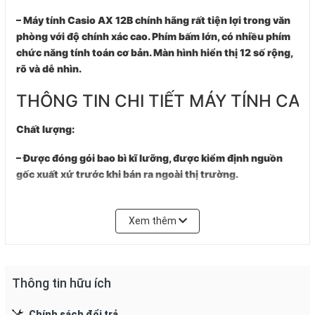
– Máy tính Casio AX 12B chính hãng rất tiện lợi trong văn
phòng với độ chính xác cao. Phím bấm lớn, có nhiều phím
chức năng tính toán cơ bản. Màn hình hiển thị 12 số rộng,
rõ và dễ nhìn.
THÔNG TIN CHI TIẾT MÁY TÍNH CASI
Chất lượng:
– Được đóng gói bao bì kĩ lưỡng, được kiểm định nguồn
gốc xuất xứ trước khi bán ra ngoài thị trường.
– Được nhiều khách hàng ưa chuộng tin dùng.
Xem thêm
Quy cách
: đóng gói riêng biệt.
Đơn vị tính:
Cái.
Thông tin hữu ích
Sản phẩm tương đương / thay thế:
Casio DF 120FM
,
Casio
AX 12B
.
Chính sách đổi trả