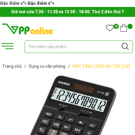
Đặc điểm s">
Đặc điểm s">
Giờ mở cửa 7:30 - 11:30 và 13:30 - 18:00. Thứ 2 đến thứ 7
0
Trang chủ
/
Dụng cụ văn phòng
/
MÁY TÍNH CASIO AX-12B (CÁI)