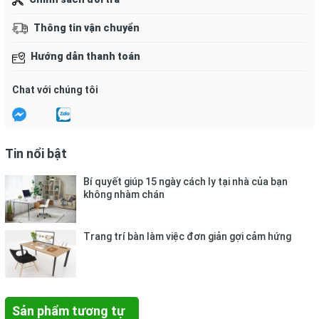
Bảo quản:
Nhiệt độ: 10 ~ 55º C, Độ
Thông tin vận chuyển
ẩm: 55 ~ 95% RH, Tránh xa nguồn
Hướng dẫn thanh toán
nhiệt, dầu mỡ.
Chat với chúng tôi
Tin nổi bật
Bí quyết giúp 15 ngày cách ly tại nhà của bạn
không nhàm chán
Trang trí bàn làm việc đơn giản gợi cảm hứng
Sản phẩm tương tự