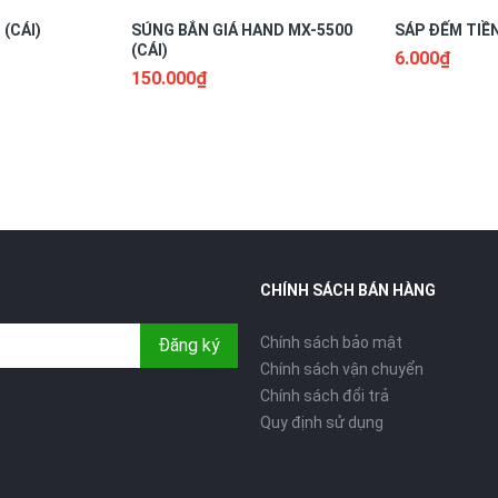
(CÁI)
SÚNG BẮN GIÁ HAND MX-5500
SÁP ĐẾM TIỀN
(CÁI)
6.000₫
150.000₫
CHÍNH SÁCH BÁN HÀNG
Chính sách bảo mật
Đăng ký
Chính sách vận chuyển
Chính sách đổi trả
Quy định sử dụng