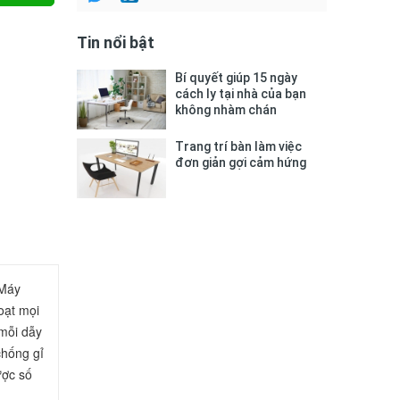
Tin nổi bật
Bí quyết giúp 15 ngày
cách ly tại nhà của bạn
không nhàm chán
Trang trí bàn làm việc
đơn giản gợi cảm hứng
Máy 
ạt mọi 
mỗi dẫy 
hống gỉ 
ợc số 