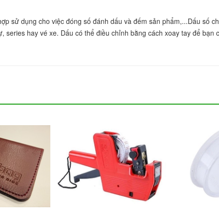
 hợp sử dụng cho việc đóng số đánh dấu và đếm sản phẩm,...Dấu số chỉ
, series hay vé xe. Dấu có thể điều chỉnh bằng cách xoay tay để bạn c