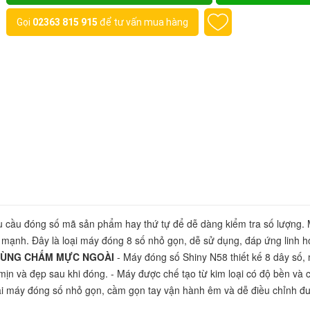
Gọi
02363 815 915
để tư vấn mua hàng
u cầu đóng số mã sản phẩm hay thứ tự để dễ dàng kiểm tra số lượng. 
 mạnh. Đây là loại máy đóng 8 số nhỏ gọn, dễ sử dụng, đáp ứng linh ho
 DÙNG CHẤM MỰC NGOÀI
 - Máy đóng số Shiny N58 thiết kế 8 dây số, 
 mịn và đẹp sau khi đóng. - Máy được chế tạo từ kim loại có độ bền và c
oại máy đóng số nhỏ gọn, cầm gọn tay vận hành êm và dễ điều chỉnh đư