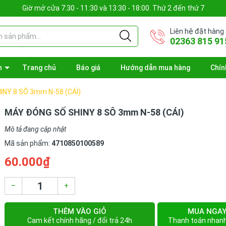
Giờ mở cửa 7:30 - 11:30 và 13:30 - 18:00. Thứ 2 đến thứ 7
Liên hệ đặt hàng
02363 815 91
n
Trang chủ
Báo giá
Hướng dẫn mua hàng
Chín
NY 8 SÔ 3mm N-58 (CÁI)
MÁY ĐÓNG SỐ SHINY 8 SÔ 3mm N-58 (CÁI)
Mô tả đang cập nhật
Mã sản phẩm:
4710850100589
60.000₫
–
+
THÊM VÀO GIỎ
MUA NGA
Cam kết chính hãng / đổi trả 24h
Thanh toán nhan