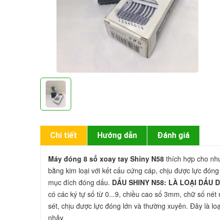
Chi tiết
Hướng dẫn
Đánh giá
Máy đóng 8 số xoay tay Shiny N58
 thích hợp cho nh
bằng kim loại với kết cấu cứng cáp, chịu được lực đóng
mục đích đóng dấu. 
DẤU SHINY N58: LÀ LOẠI DẤU
có các ký tự số từ 0...9, chiều cao số 3mm, chữ số nét
sét, chịu được lực đóng lớn và thường xuyên. Đây là l
nhảy.