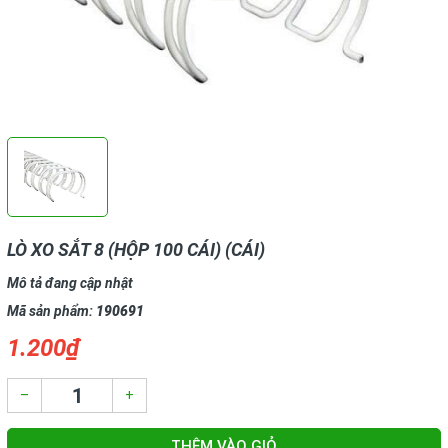
LÒ XO SẮT 8 (HỘP 100 CÁI) (CÁI)
Mô tả đang cập nhật
Mã sản phẩm:
190691
1.200₫
–
+
THÊM VÀO GIỎ