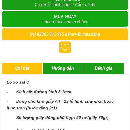
Cam kết chính hãng / đổi trả 24h
MUA NGAY
Thanh toán nhanh chóng
Gọi
02363 815 915
để tư vấn mua hàng
Chi tiết
Hướng dẫn
Đánh giá
Lò xo sắt 8
- Kích cỡ: đường kính 8.1mm.
- Dùng cho khổ giấy A4 - 23 lỗ hình chữ nhật hoặc
hình tròn (bước răng 2:1).
- Số lượng giấy đóng phù hợp: 50 tờ (giấy 70gr).