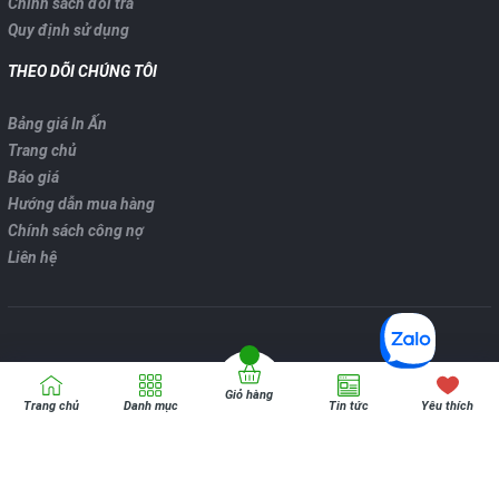
Chính sách đổi trả
Quy định sử dụng
THEO DÕI CHÚNG TÔI
Bảng giá In Ấn
Trang chủ
Báo giá
Hướng dẫn mua hàng
Chính sách công nợ
Liên hệ
Giỏ hàng
Bản quyển thuộc về
VPP ONLINE
Trang chủ
Danh mục
Tin tức
Yêu thích