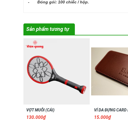
- Đóng gói: 100 chiếc / hộp.
Sản phẩm tương tự
VỢT MUỖI (CÁI)
VÍ DA ĐỰNG CARD 
130.000₫
15.000₫