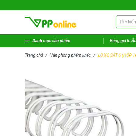
Danh mục sản phẩm
Bảng giá In Ấ
Xem thêm
Phiếu - Sổ kế toán
Hàng hóa vệ sinh
Sản phẩm lưu trữ
Dụng cụ văn phòng
Bút - Mực
Bao bì - Giỏ giấy
Bảng tên - Bảng menu
Trang chủ
/
Văn phòng phẩm khác
/
LÒ XO SẮT 6 (HỘP 10