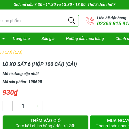
Giờ mở cửa 7:30 - 11:30 và 13:30 - 18:00. Thứ 2 đến thứ 7
Liên hệ đặt hàng
02363 815 91
n
Trang chủ
Báo giá
Hướng dẫn mua hàng
Chính 
0 CÁI) (CÁI)
LÒ XO SẮT 6 (HỘP 100 CÁI) (CÁI)
Mô tả đang cập nhật
Mã sản phẩm:
190690
930₫
–
+
THÊM VÀO GIỎ
MUA NGA
Cam kết chính hãng / đổi trả 24h
Thanh toán nhan