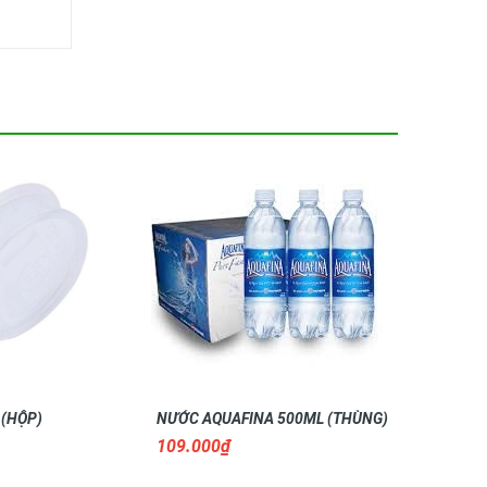
 (HỘP)
NƯỚC AQUAFINA 500ML (THÙNG)
NƯỚC AQUA
THÙNG) (
109.000₫
106.000