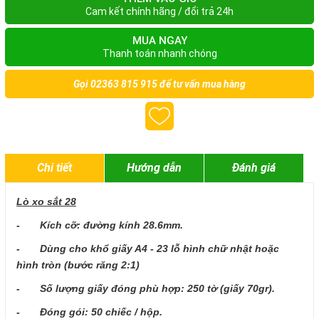
Cam kết chính hãng / đổi trả 24h
MUA NGAY
Thanh toán nhanh chóng
Gọi
02363 815 915
để tư vấn mua hàng
Chi tiết
Hướng dẫn
Đánh giá
Lò xo sắt 28
- Kích cỡ: đường kính 28.6mm.
- Dùng cho khổ giấy A4 - 23 lỗ hình chữ nhật hoặc
hình tròn (bước răng 2:1)
- Số lượng giấy đóng phù hợp: 250 tờ (giấy 70gr).
- Đóng gói: 50 chiếc / hộp.