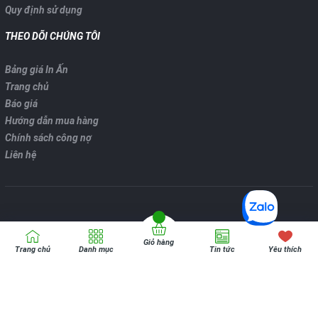
Quy định sử dụng
THEO DÕI CHÚNG TÔI
Bảng giá In Ấn
Trang chủ
Báo giá
Hướng dẫn mua hàng
Chính sách công nợ
Liên hệ
Giỏ hàng
Bản quyển thuộc về
VPP ONLINE
Trang chủ
Danh mục
Tin tức
Yêu thích