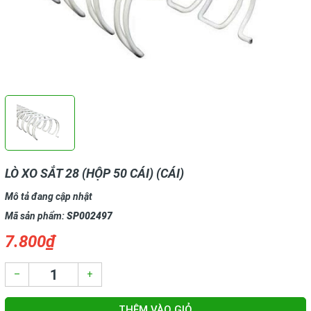
LÒ XO SẮT 28 (HỘP 50 CÁI) (CÁI)
Mô tả đang cập nhật
Mã sản phẩm:
SP002497
7.800₫
–
+
THÊM VÀO GIỎ