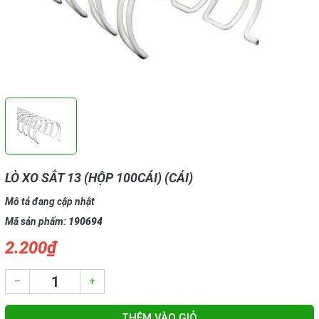
LÒ XO SẮT 13 (HỘP 100CÁI) (CÁI)
Mô tả đang cập nhật
Mã sản phẩm:
190694
2.200₫
–
+
THÊM VÀO GIỎ