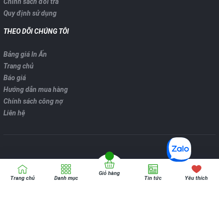
Chính sách đổi trả
Quy định sử dụng
THEO DÕI CHÚNG TÔI
Bảng giá In Ấn
Trang chủ
Báo giá
Hướng dẫn mua hàng
Chính sách công nợ
Liên hệ
Giỏ hàng
Bản quyển thuộc về
VPP ONLINE
Trang chủ
Danh mục
Tin tức
Yêu thích