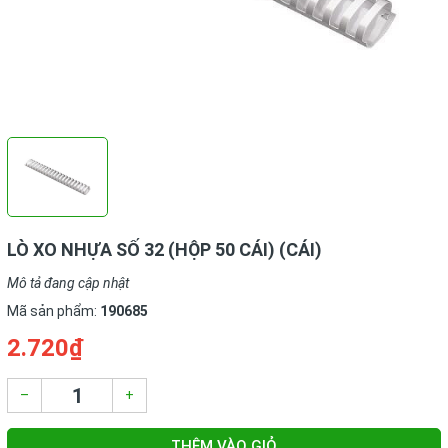
LÒ XO NHỰA SỐ 32 (HỘP 50 CÁI) (CÁI)
Mô tả đang cập nhật
Mã sản phẩm:
190685
2.720₫
–
+
THÊM VÀO GIỎ