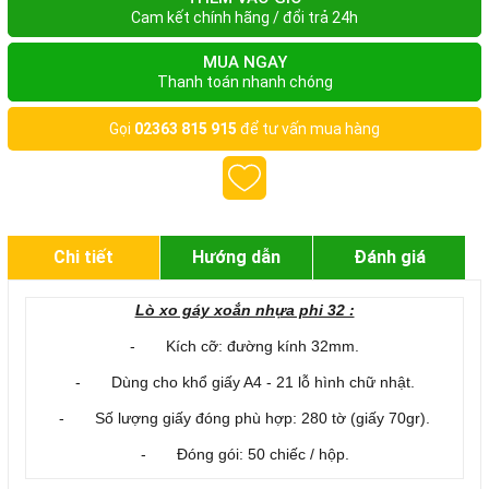
Cam kết chính hãng / đổi trả 24h
MUA NGAY
Thanh toán nhanh chóng
Gọi
02363 815 915
để tư vấn mua hàng
Chi tiết
Hướng dẫn
Đánh giá
Lò xo gáy xoắn nhựa phi 32 :
- Kích cỡ: đường kính 32mm.
- Dùng cho khổ giấy A4 - 21 lỗ hình chữ nhật.
- Số lượng giấy đóng phù hợp: 280 tờ (giấy 70gr).
- Đóng gói: 50 chiếc / hộp.