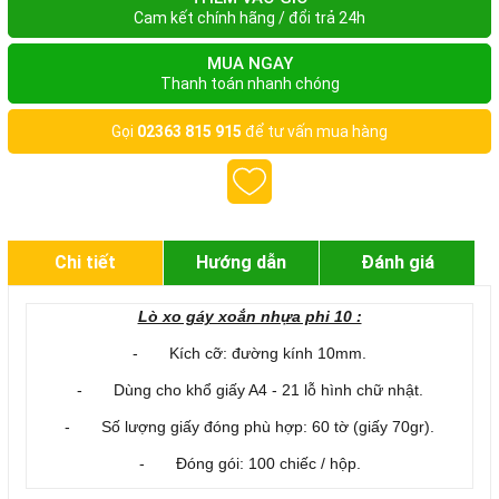
Cam kết chính hãng / đổi trả 24h
MUA NGAY
Thanh toán nhanh chóng
Gọi
02363 815 915
để tư vấn mua hàng
Chi tiết
Hướng dẫn
Đánh giá
Lò xo gáy xoắn nhựa phi 10 :
- Kích cỡ: đường kính 10mm.
- Dùng cho khổ giấy A4 - 21 lỗ hình chữ nhật.
- Số lượng giấy đóng phù hợp: 60 tờ (giấy 70gr).
- Đóng gói: 100 chiếc / hộp.