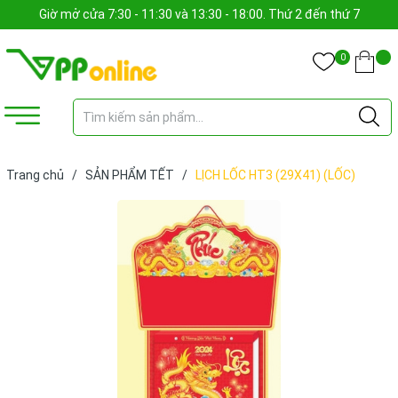
Giờ mở cửa 7:30 - 11:30 và 13:30 - 18:00. Thứ 2 đến thứ 7
0
Trang chủ
/
SẢN PHẨM TẾT
/
LỊCH LỐC HT3 (29X41) (LỐC)