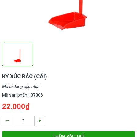
KY XÚC RÁC (CÁI)
Mô tả đang cập nhật
Mã sản phẩm:
07003
22.000₫
–
+
THÊM VÀO GIỎ