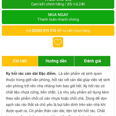
Cam kết chính hãng / đổi trả 24h
MUA NGAY
Thanh toán nhanh chóng
Gọi
02363 815 915
để tư vấn mua hàng
Chi tiết
Hướng dẫn
Đánh giá
Ky hốt rác cán dài
Đặc điểm: 
 Là sản phẩm vệ sinh quen 
thuộc trong giới văn phòng, hốt rác với cán dài giúp việc vệ sinh 
văn phòng trở nên nhẹ nhàng hơn bao giờ hết. Ky hốt rác có 
chất liệu nhựa cứng, bền chắc. Là nhu yếu phẩm sử dụng kèm 
theo sản phẩm chổi cỏ cán nhựa hoặc chổi chà. Dùng để dọn 
sạch các rác thải và chủ yếu là bụi bẩn dính trên sàn nhà khi 
được quét ra. Có phần thân cán dài, tiện lợi khi hốt rác. Chất 