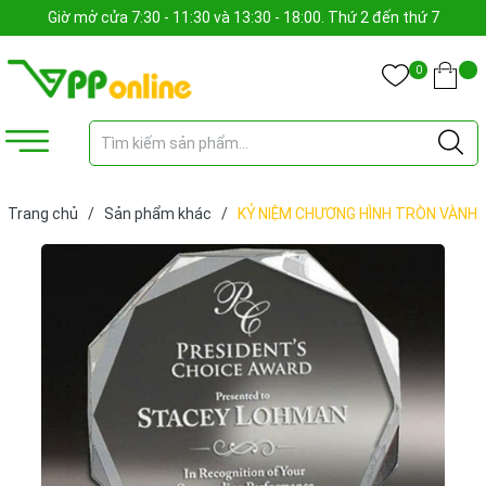
Giờ mở cửa 7:30 - 11:30 và 13:30 - 18:00. Thứ 2 đến thứ 7
0
Trang chủ
/
Sản phẩm khác
/
KỶ NIỆM CHƯƠNG HÌNH TRÒN VÀNH
KIM CƯƠNG (CÁI)