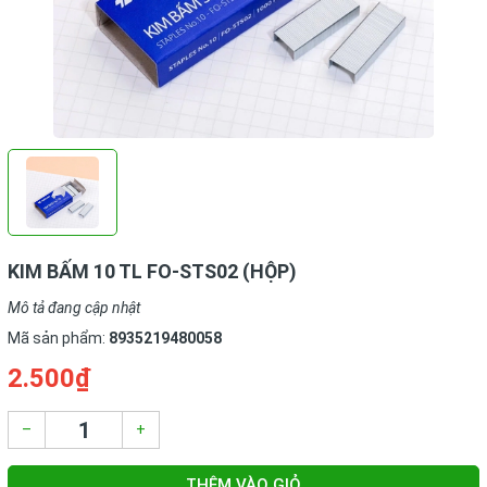
KIM BẤM 10 TL FO-STS02 (HỘP)
Mô tả đang cập nhật
Mã sản phẩm:
8935219480058
2.500₫
–
+
THÊM VÀO GIỎ