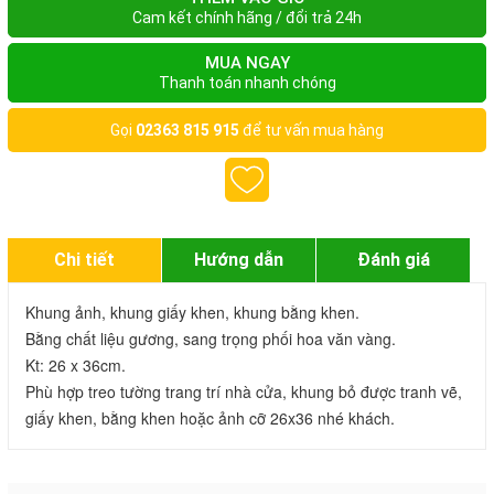
Cam kết chính hãng / đổi trả 24h
MUA NGAY
Thanh toán nhanh chóng
Gọi
02363 815 915
để tư vấn mua hàng
Chi tiết
Hướng dẫn
Đánh giá
Khung ảnh, khung giấy khen, khung bằng khen. 

Bằng chất liệu gương, sang trọng phối hoa văn vàng.

Kt: 26 x 36cm.

Phù hợp treo tường trang trí nhà cửa, khung bỏ được tranh vẽ, 
giấy khen, bằng khen hoặc ảnh cỡ 26x36 nhé khách.