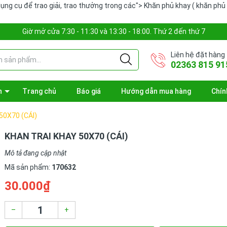
ụng cụ để trao giải, trao thưởng trong các">
Khăn phủ khay ( khăn phủ 
Giờ mở cửa 7:30 - 11:30 và 13:30 - 18:00. Thứ 2 đến thứ 7
Liên hệ đặt hàng
02363 815 91
n
Trang chủ
Báo giá
Hướng dẫn mua hàng
Chín
50X70 (CÁI)
KHAN TRAI KHAY 50X70 (CÁI)
Mô tả đang cập nhật
Mã sản phẩm:
170632
30.000₫
–
+