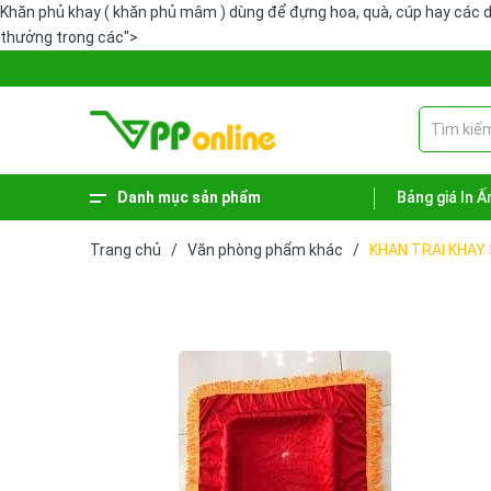
Khăn phủ khay ( khăn phủ mâm ) dùng để đựng hoa, quà, cúp hay các d
thưởng trong các">
Danh mục sản phẩm
Bảng giá In Ấ
Xem thêm
Phiếu - Sổ kế toán
Hàng hóa vệ sinh
Sản phẩm lưu trữ
Dụng cụ văn phòng
Bút - Mực
Bao bì - Giỏ giấy
Bảng tên - Bảng menu
Trang chủ
/
Văn phòng phẩm khác
/
KHAN TRAI KHAY 