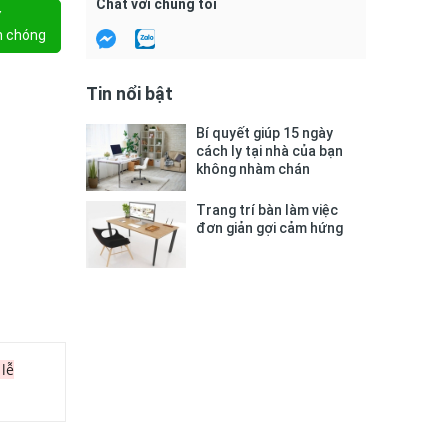
Chat với chúng tôi
Y
h chóng
Tin nổi bật
Bí quyết giúp 15 ngày
cách ly tại nhà của bạn
không nhàm chán
Trang trí bàn làm việc
đơn giản gợi cảm hứng
 lễ