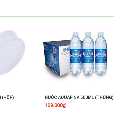
 (HỘP)
NƯỚC AQUAFINA 500ML (THÙNG)
NƯỚC AQUA
THÙNG) 
109.000₫
106.000