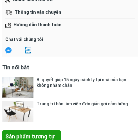
nhiên trừ khi được chỉ định cụ thể.
Thông tin vận chuyển
- Nsx: Việt Nam.
Hướng dẫn thanh toán
- Đơn vị tính: Cái.- Đối tượng / địa điểm sử dụng: Nhân
viên văn phòng, trường học, bệnh viện, phòng khám, công
Chat với chúng tôi
ty, xí nghiệp…
Bảo quản:
Tin nổi bật
- Không để bìa gần nguồn nhiệt.
Bí quyết giúp 15 ngày cách ly tại nhà của bạn
không nhàm chán
- Không dùng vào các công việc như dùng đồ kê để cất
giấy.
Trang trí bàn làm việc đơn giản gợi cảm hứng
Sản phẩm tương tự