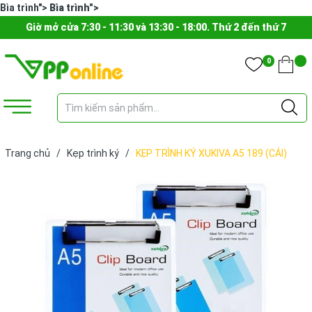
Bìa trình">
Bìa trình">
Giờ mở cửa 7:30 - 11:30 và 13:30 - 18:00. Thứ 2 đến thứ 7
0
Trang chủ
/
Kẹp trình ký
/
KẸP TRÌNH KÝ XUKIVA A5 189 (CÁI)