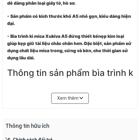
dễ dàng phân loại giấy tờ, hồ sơ.
- Sản phẩm có kích thước khổ A5 nhỏ gọn, kiểu dáng hiện
đại.
- Bìa trình kí mica
Xukiva
A5 đứng thiết kếnẹp kim loại
giúp kẹp giữ tài liệu chắc chắn hơn. Đặc biệt, sản phẩm sử
dụng chất liệu mica trong, cứng và bền, cho thời gian sử
dụng lâu dài.
Thông tin sản phẩm bìa trình ký
- Kích thước: A5 (158mm x 2mm x 228mm), mica trong,
thanh kẹp inox, khả năng lưu trữ 100 tờ.
Xem thêm
- Chức năng: lưu trữ tài liệu kích cỡ A5, A6.
- Chất liệu: mica.
Thông tin hữu ích
- Màu sắc: xanh dương, xanh lá, xám, giao hàng màu ngẫu
Chính sách đổi trả