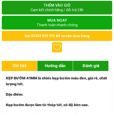
THÊM VÀO GIỎ
Cam kết chính hãng / đổi trả 24h
MUA NGAY
Thanh toán nhanh chóng
Gọi
02363 815 915
để tư vấn mua hàng
Chi tiết
Hướng dẫn
Đánh giá
KẸP BƯỚM 41MM
là chiếc kẹp bướm màu đen, giá rẻ, chất
lượng tốt.
Đặc điểm:
Kẹp bướm được làm từ thép tốt, có độ bền cao.