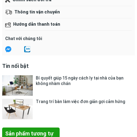
Kẹp
có nhiều kích cỡ cho bạn lựa chọn: 15mm, 19mm
,25mm, 32mm, 41mm, 51mm.
Thông tin vận chuyển
Đơn Vị Tính
: Hộp
Hướng dẫn thanh toán
Quy Cách:
12 cái/hộp, 12 hộp nhỏ/hộp lớn.
Chat với chúng tôi
Tin nổi bật
Bí quyết giúp 15 ngày cách ly tại nhà của bạn
không nhàm chán
Trang trí bàn làm việc đơn giản gợi cảm hứng
Sản phẩm tương tự