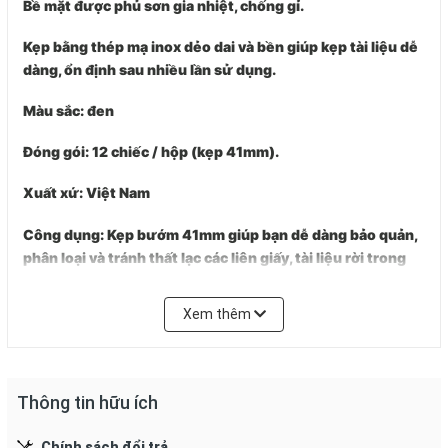
Bề mặt được phủ sơn gia nhiệt, chống gỉ.
Kẹp bằng thép mạ inox dẻo dai và bền giúp kẹp tài liệu dễ
dàng, ổn định sau nhiều lần sử dụng.
Màu sắc:
đen
Đóng gói:
12 chiếc / hộp (kẹp 41mm).
Xuất xứ
: Việt Nam
Công dụng: Kẹp bướm 41mm giúp bạn dễ dàng bảo quản,
phân loại và tránh thất lạc các liên giấy, tài liệu rời trong
công việc, học tập. Nhờ đó mà công tác văn phòng sẽ trở
nên đơn giản và nhẹ nhàng hơn.
Xem thêm
Đặc Điểm Làm từ thép tốt có độ cứng cao đảm bảo chất
lượng và độ bền tuyệt đối.
Bề mặt được phủ sơn gia nhiệt, chống gỉ.
Thông tin hữu ích
Kẹp
có tai cầm nhỏ gọn, dài vừa phải trợ lực cho bạn gài
kẹp vào tài liệu
Chính sách đổi trả