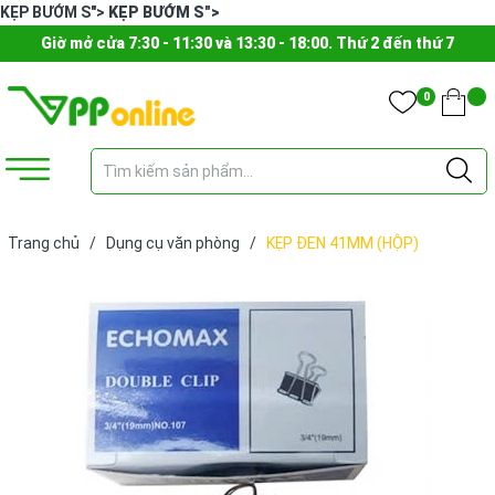
KẸP BƯỚM S">
KẸP BƯỚM S">
Giờ mở cửa 7:30 - 11:30 và 13:30 - 18:00. Thứ 2 đến thứ 7
0
Trang chủ
/
Dụng cụ văn phòng
/
KẸP ĐEN 41MM (HỘP)