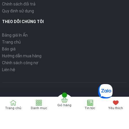
Chính sách đổi trả
Quy định sử dụng
THEO DÕI CHÚNG TÔI
Bảng giá In Ấn
Trang chủ
Báo giá
Hướng dẫn mua hàng
Chính sách công nợ
Liên hệ
Giỏ hàng
Bản quyển thuộc về
VPP ONLINE
Trang chủ
Danh mục
Tin tức
Yêu thích