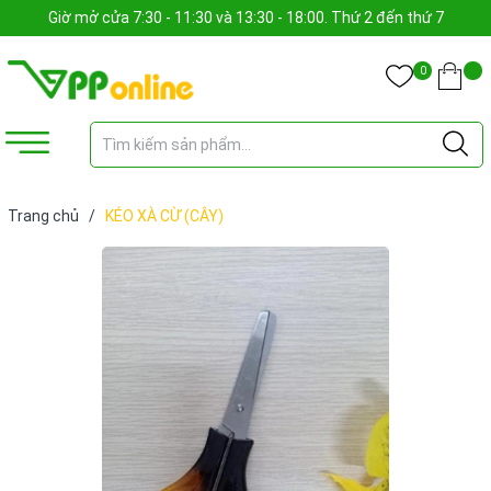
Giờ mở cửa 7:30 - 11:30 và 13:30 - 18:00. Thứ 2 đến thứ 7
0
Trang chủ
/
KÉO XÀ CỪ (CÂY)