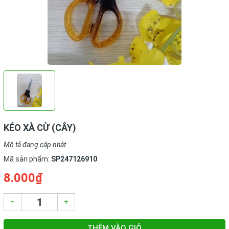
KÉO XÀ CỪ (CÂY)
Mô tả đang cập nhật
Mã sản phẩm:
SP247126910
8.000₫
–
+
THÊM VÀO GIỎ