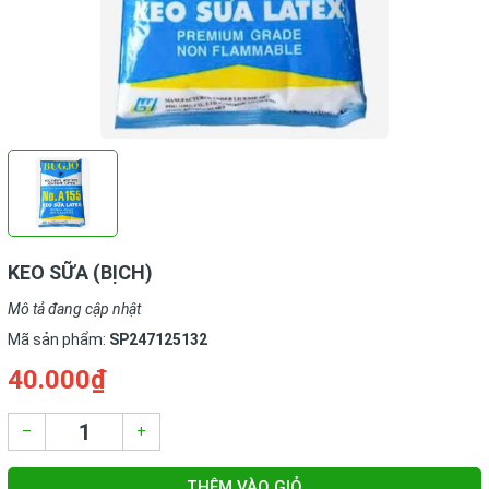
KEO SỮA (BỊCH)
Mô tả đang cập nhật
Mã sản phẩm:
SP247125132
40.000₫
–
+
THÊM VÀO GIỎ