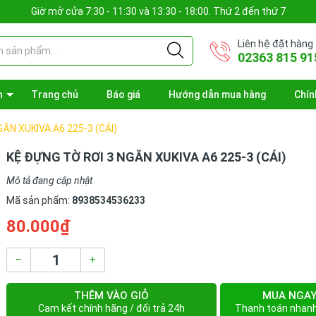
Giờ mở cửa 7:30 - 11:30 và 13:30 - 18:00. Thứ 2 đến thứ 7
Liên hệ đặt hàng
02363 815 91
n
Trang chủ
Báo giá
Hướng dẫn mua hàng
Chín
ĂN XUKIVA A6 225-3 (CÁI)
KỆ ĐỰNG TỜ RƠI 3 NGĂN XUKIVA A6 225-3 (CÁI)
Mô tả đang cập nhật
Mã sản phẩm:
8938534536233
80.000₫
–
+
THÊM VÀO GIỎ
MUA NGA
Cam kết chính hãng / đổi trả 24h
Thanh toán nhan