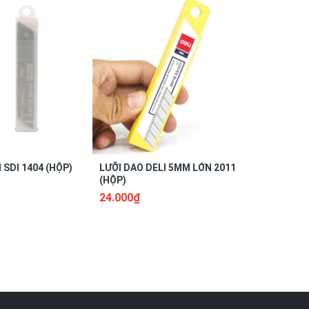
 SDI 1404 (HỘP)
LƯỠI DAO DELI 5MM LỚN 2011
LƯỠI DAO
(HỘP)
(HỘP)
24.000₫
12.000₫