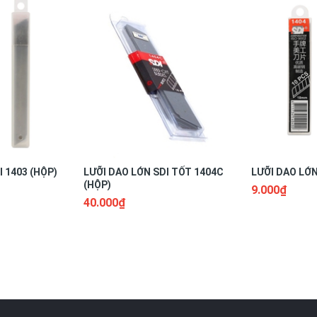
 1403 (HỘP)
LƯỠI DAO LỚN SDI TỐT 1404C
LƯỠI DAO LỚN
(HỘP)
9.000₫
40.000₫