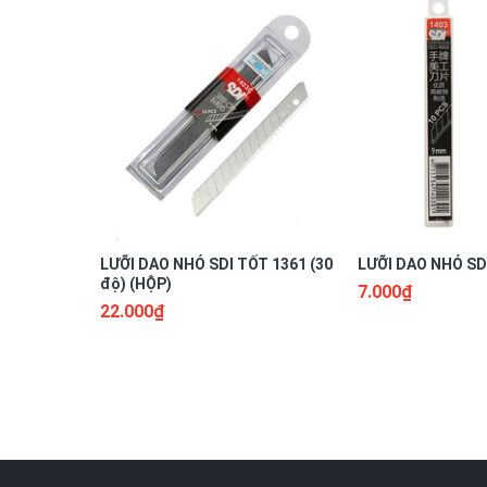
LƯỠI DAO NHỎ SDI TỐT 1361 (30
LƯỠI DAO NHỎ SDI
độ) (HỘP)
7.000₫
22.000₫