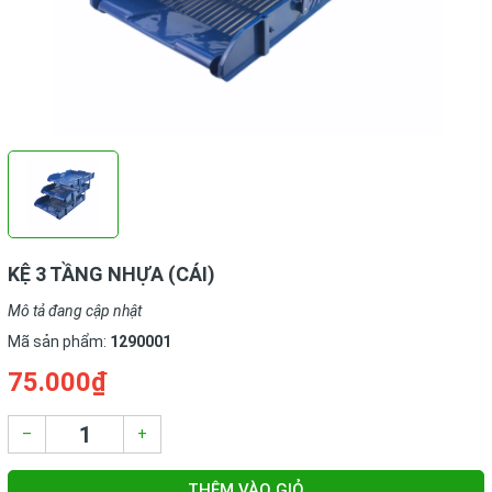
KỆ 3 TẦNG NHỰA (CÁI)
Mô tả đang cập nhật
Mã sản phẩm:
1290001
75.000₫
–
+
THÊM VÀO GIỎ