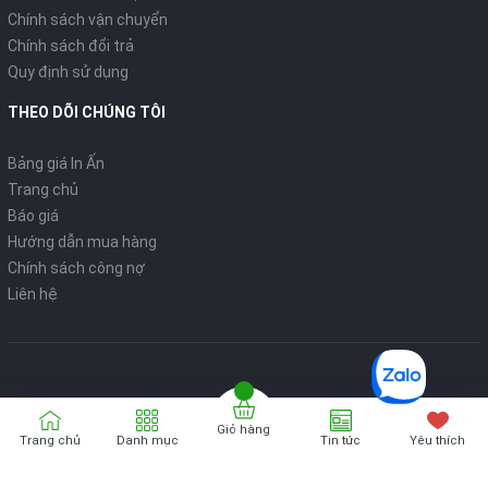
Chính sách vận chuyển
Chính sách đổi trả
Quy định sử dụng
THEO DÕI CHÚNG TÔI
Bảng giá In Ấn
Trang chủ
Báo giá
Hướng dẫn mua hàng
Chính sách công nợ
Liên hệ
Giỏ hàng
Bản quyển thuộc về
VPP ONLINE
Trang chủ
Danh mục
Tin tức
Yêu thích