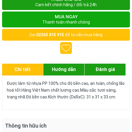
Cam kết chính hãng / đổi trả 24h
MUA NGAY
Thanh toán nhanh chóng
Gọi
02363 815 915
để tư vấn mua hàng
Chi tiết
Hướng dẫn
Đánh giá
Được làm từ nhựa PP 100% cho độ bền cao, an toàn, chống lão
hoá tốt.Hàng Việt Nam chất lượng cao.Màu sắc tươi sáng,
trang nhã.Độ bền cao.Kích thước (DxRxC): 31 x 31 x 33 cm.
Thông tin hữu ích