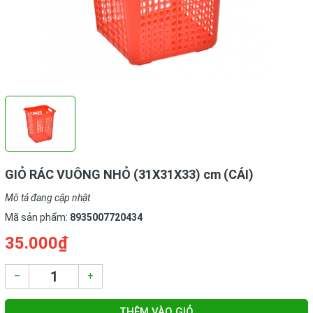
GIỎ RÁC VUÔNG NHỎ (31X31X33) cm (CÁI)
Mô tả đang cập nhật
Mã sản phẩm:
8935007720434
35.000₫
–
+
THÊM VÀO GIỎ