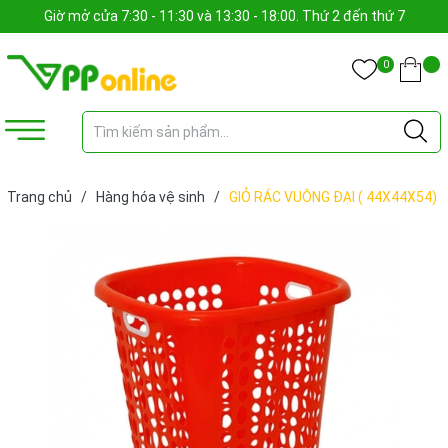
Giờ mở cửa 7:30 - 11:30 và 13:30 - 18:00. Thứ 2 đến thứ 7
0
Trang chủ
/
Hàng hóa vệ sinh
/
GIỎ RÁC VUÔNG ĐẠI ( 44X44X54)
cm (cái)