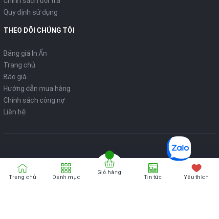
Chính sách đổi trả
Quy định sử dụng
THEO DÕI CHÚNG TÔI
Bảng giá In Ấn
Trang chủ
Báo giá
Hướng dẫn mua hàng
Chính sách công nợ
Liên hệ
Giỏ hàng
Bản quyển thuộc về
VPP ONLINE
Trang chủ
Danh mục
Tin tức
Yêu thích