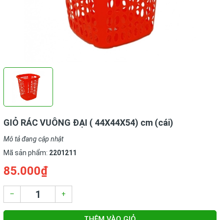
GIỎ RÁC VUÔNG ĐẠI ( 44X44X54) cm (cái)
Mô tả đang cập nhật
Mã sản phẩm:
2201211
85.000₫
–
+
THÊM VÀO GIỎ