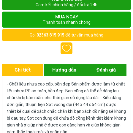
Cam kết chính hãng / đổi trả 24h
MUA NGAY
Thanh toán nhanh chóng
Gọi
02363 815 915
để tư vấn mua hàng
Chi tiết
Hướng dẫn
Đánh giá
- Chất liệu nhựa cao cấp, bền đẹp Sản phẩm được làm từ chất
liệu nhựa PP an toàn, bền đẹp. Bạn cũng có thể dễ dàng lau
chùi khi bị bám bẩn, cho thời gian sử dụng lâu dài. - Kiểu dáng
đơn giản, thuận tiện Sọt vuông đại (44 x 44 x 54 cm) được
thiết kế quai để xách chắc chắn khi bạn xách đồ nặng sẽ không
bị đau tay. Sọt còn dùng để chứa đồ cồng kềnh tiết kiệm không
gian nhà ở giúp nhà ở được gọn gàng hơn và giúp không gian
cảm thấy thoải mái và ngăn nắp.