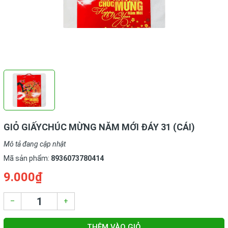
GIỎ GIẤYCHÚC MỪNG NĂM MỚI ĐÁY 31 (CÁI)
Mô tả đang cập nhật
Mã sản phẩm:
8936073780414
9.000₫
–
+
THÊM VÀO GIỎ