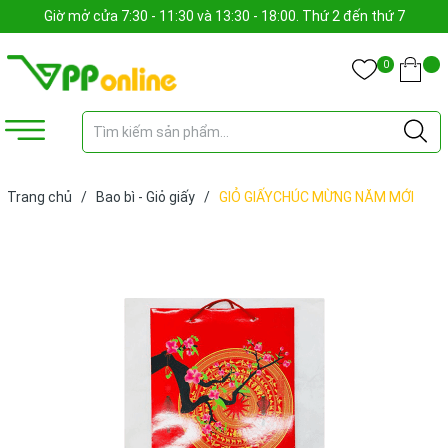
Giờ mở cửa 7:30 - 11:30 và 13:30 - 18:00. Thứ 2 đến thứ 7
0
Trang chủ
/
Bao bì - Giỏ giấy
/
GIỎ GIẤYCHÚC MỪNG NĂM MỚI
ĐÁY 31 (CÁI)