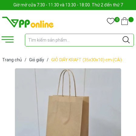
Giờ mở cửa 7:30 - 11:30 và 13:30 - 18:00. Thứ 2 đến thứ 7
0
Trang chủ
/
Giỏ giấy
/
GIỎ GIẤY KRAFT (35x30x10) cm (CÁI)