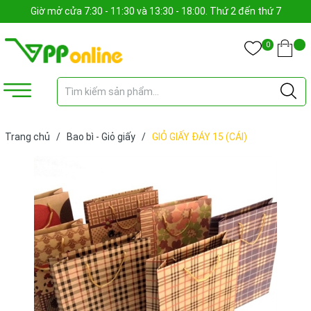
Giờ mở cửa 7:30 - 11:30 và 13:30 - 18:00. Thứ 2 đến thứ 7
0
Trang chủ
/
Bao bì - Giỏ giấy
/
GIỎ GIẤY ĐÁY 15 (CÁI)