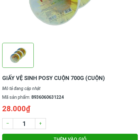
GIẤY VỆ SINH POSY CUỘN 700G (CUỘN)
Mô tả đang cập nhật
Mã sản phẩm:
8936060631224
28.000₫
–
+
THÊM VÀO GIỎ