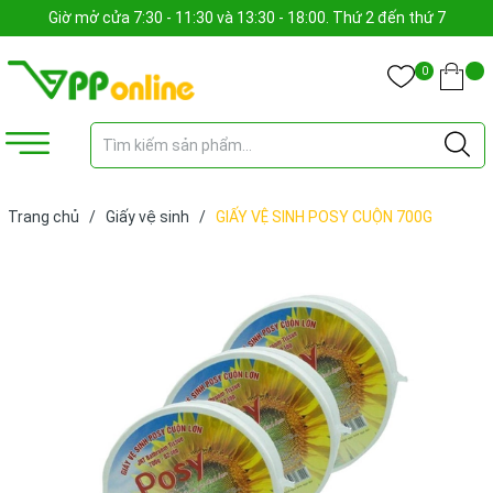
Giờ mở cửa 7:30 - 11:30 và 13:30 - 18:00. Thứ 2 đến thứ 7
0
Trang chủ
/
Giấy vệ sinh
/
GIẤY VỆ SINH POSY CUỘN 700G
(CUỘN)