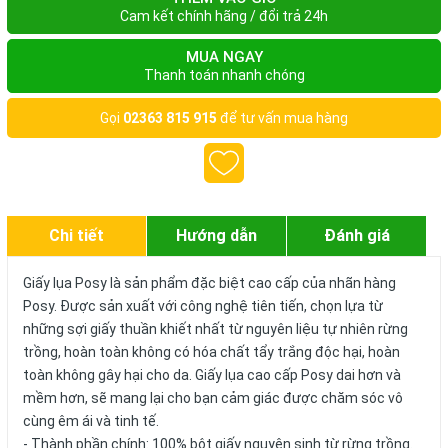
Cam kết chính hãng / đổi trả 24h
MUA NGAY
Thanh toán nhanh chóng
Gọi
02363 815 915
để tư vấn mua hàng
Chi tiết
Hướng dẫn
Đánh giá
Giấy lụa Posy là sản phẩm đặc biệt cao cấp của nhãn hàng
Posy. Được sản xuất với công nghệ tiên tiến, chọn lựa từ
những sợi giấy thuần khiết nhất từ nguyên liệu tự nhiên rừng
trồng, hoàn toàn không có hóa chất tẩy trắng độc hại, hoàn
toàn không gây hại cho da. Giấy lụa cao cấp Posy dai hơn và
mềm hơn, sẽ mang lại cho bạn cảm giác được chăm sóc vô
cùng êm ái và tinh tế.
- Thành phần chính: 100% bột giấy nguyên sinh từ rừng trồng.