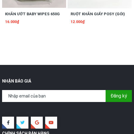
KHĂN ƯỚT BABY WIPES 650G
RUỘT KHĂN GIẤY POSY (GÓI)
16.000₫
12.000₫
NHẬN BÁO GIÁ
Đăng ký
CHÍNH SÁCH BÁN HÀNG