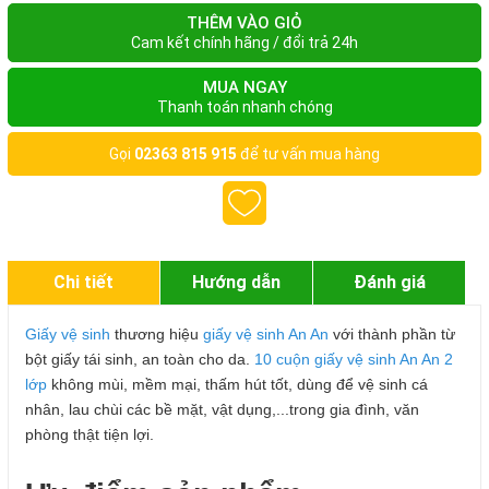
THÊM VÀO GIỎ
Cam kết chính hãng / đổi trả 24h
MUA NGAY
Thanh toán nhanh chóng
Gọi
02363 815 915
để tư vấn mua hàng
Chi tiết
Hướng dẫn
Đánh giá
Giấy vệ sinh
thương hiệu
giấy vệ sinh An An
với thành phần từ
bột giấy tái sinh, an toàn cho da.
10 cuộn giấy vệ sinh An An 2
lớp
không mùi, mềm mại, thấm hút tốt, dùng để vệ sinh cá
nhân, lau chùi các bề mặt, vật dụng,...trong gia đình, văn
phòng thật tiện lợi.