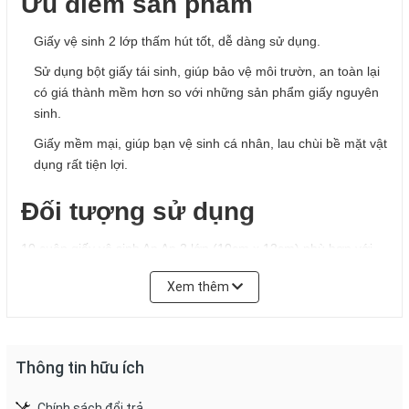
Ưu điểm sản phẩm
Giấy vệ sinh 2 lớp thấm hút tốt, dễ dàng sử dụng.
Sử dụng bột giấy tái sinh, giúp bảo vệ môi trườn, an toàn lại
có giá thành mềm hơn so với những sản phẩm giấy nguyên
sinh.
Giấy mềm mại, giúp bạn vệ sinh cá nhân, lau chùi bề mặt vật
dụng rất tiện lợi.
Đối tượng sử dụng
10 cuộn giấy vệ sinh An An 2 lớp (10cm x 12cm) phù hợp với
mọi đối tượng.
Xem thêm
Hướng dẫn sử dụng
Dùng để vệ sinh cá nhân, nấu ăn, lau chùi, vệ sinh nhà cửa.
Thông tin hữu ích
Ngắt từng đoạn giấy để sử dụng theo đường răng cưa có
sẵn.
Chính sách đổi trả