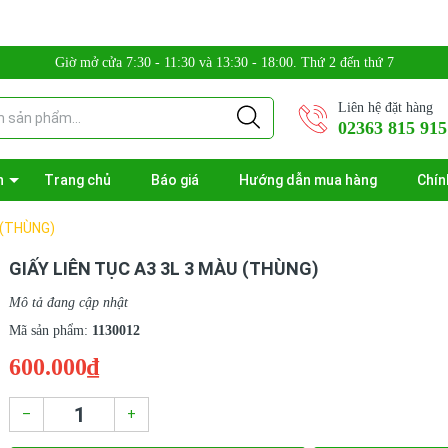
Giờ mở cửa 7:30 - 11:30 và 13:30 - 18:00. Thứ 2 đến thứ 7
Liên hệ đặt hàng
02363 815 915
n
Trang chủ
Báo giá
Hướng dẫn mua hàng
Chín
 (THÙNG)
GIẤY LIÊN TỤC A3 3L 3 MÀU (THÙNG)
Mô tả đang cập nhật
Mã sản phẩm:
1130012
600.000₫
–
+