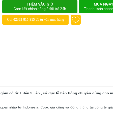
THÊM VÀO GIỎ
MUA NGA
Cam kết chính hãng / đổi trả 24h
Thanh toán nhan
Gọi
02363 815 915
để tư vấn mua hàng
g gồm có từ 1 đến 5 liên , có đục lỗ bên hông chuyên dùng cho m
goại nhập từ Indonesia, được gia công và đóng thùng tại công ty giấy