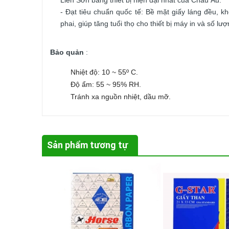
Liên Sơn bằng thiết bị hiện đại nhất của Châu Âu.
- Đạt tiêu chuẩn quốc tế: Bề mặt giấy láng đều, khô
phai, giúp tăng tuổi thọ cho thiết bị máy in và số lượ
Bảo quản
:
Nhiệt độ: 10 ~ 55º C.
Độ ẩm: 55 ~ 95% RH.
Tránh xa nguồn nhiệt, dầu mỡ.
Sản phẩm tương tự