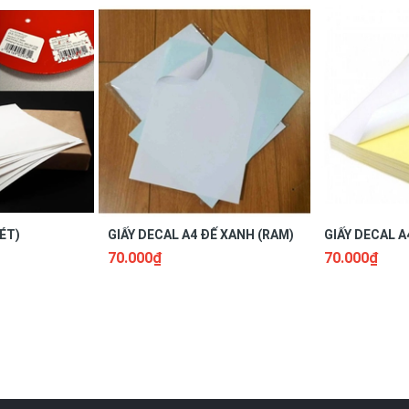
guồn nước.
vì có thể gây biến dạng Decal.
,
2 miếng nhỏ.
ÉT)
GIẤY DECAL A4 ĐẾ XANH (RAM)
GIẤY DECAL A
70.000₫
70.000₫