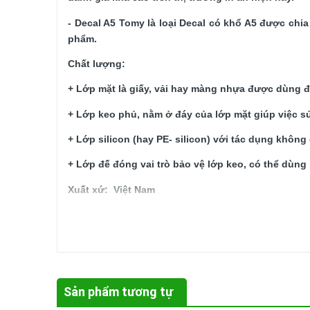
- Decal A5 Tomy là loại Decal có khổ A5 được chi
phẩm. 
Chất lượng: 
+ Lớp mặt là giấy, vải hay màng nhựa được dùng để
+ Lớp keo phủ, nằm ở đáy của lớp mặt giúp việc 
+ Lớp silicon (hay PE- silicon) với tác dụng không
+ Lớp đế đóng vai trò bảo vệ lớp keo, có thể dùng l
Xuất xứ
:  Việt Nam
Đóng  gói: 
10 tờ / 1 xấp.
Hướng dẫn bảo quản:
- Nhiệt độ: 10 ~ 55º C, Độ ẩm: 55 ~ 95% RH.
- Tránh xa nguồn nhiệt, dầu mỡ, chất lỏng.
Sản phẩm tương tự