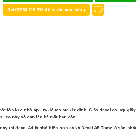
Gọi
02363 815 915
để tư vấn mua hàng
 một lớp keo nhờ áp lực để tạo sự kết dính. Giấy decal có lớp giấy
 keo này và dán lên bề mặt bạn cần.
nay thì decal A4 là phổ biến hơn cả và Decal A5 Tomy là sản ph