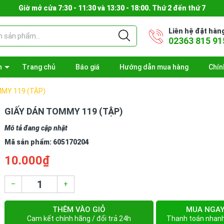
Giờ mở cửa 7:30 - 11:30 và 13:30 - 18:00. Thứ 2 đến thứ 7
Liên hệ đặt hàn
02363 815 91
n
Trang chủ
Báo giá
Hướng dẫn mua hàng
Chín
MY 119 (TẬP)
GIẤY DÁN TOMMY 119 (TẬP)
Mô tả đang cập nhật
Mã sản phẩm:
605170204
10.000₫
–
+
THÊM VÀO GIỎ
MUA NGA
Cam kết chính hãng / đổi trả 24h
Thanh toán nhan