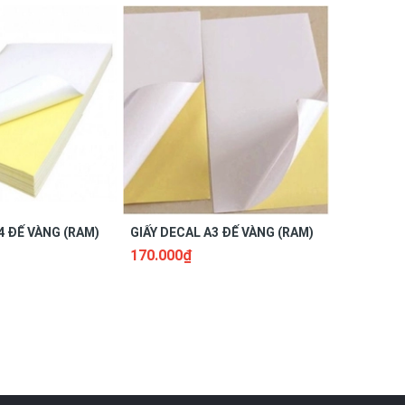
4 ĐẾ VÀNG (RAM)
GIẤY DECAL A3 ĐẾ VÀNG (RAM)
GIẤY DÁN 
170.000₫
15.000₫