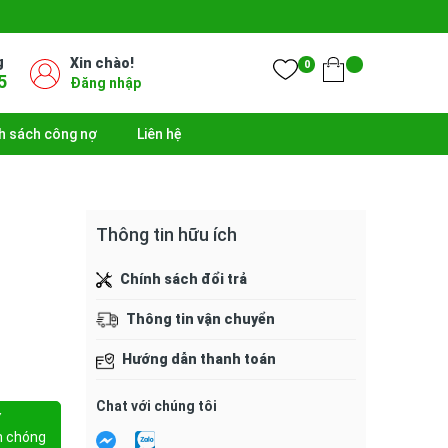
g
Xin chào!
0
5
Đăng nhập
h sách công nợ
Liên hệ
Thông tin hữu ích
Chính sách đổi trả
Thông tin vận chuyển
Hướng dẫn thanh toán
Chat với chúng tôi
Y
h chóng