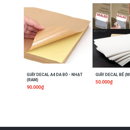
- Tránh để giấy những nơi ẩm thấp hay nơi gần n
- Không nên để giấy ở nơi có nguồn nhiệt quá cao 
+ Giấy
dán nhãn
Tomy 119: Kích thước 92x157mm
GIẤY DECAL A4 DA BÒ - NHẠT
GIẤY DECAL BỂ (M
(RAM)
50.000₫
90.000₫