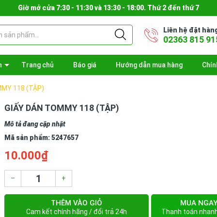
Giờ mở cửa 7:30 - 11:30 và 13:30 - 18:00. Thứ 2 đến thứ 7
Liên hệ đặt hàn
02363 815 91
n
Trang chủ
Báo giá
Hướng dẫn mua hàng
Chín
MY 118 (TẬP)
GIẤY DÁN TOMMY 118 (TẬP)
Mô tả đang cập nhật
Mã sản phẩm:
5247657
10.000₫
–
+
THÊM VÀO GIỎ
MUA NGA
Cam kết chính hãng / đổi trả 24h
Thanh toán nhan