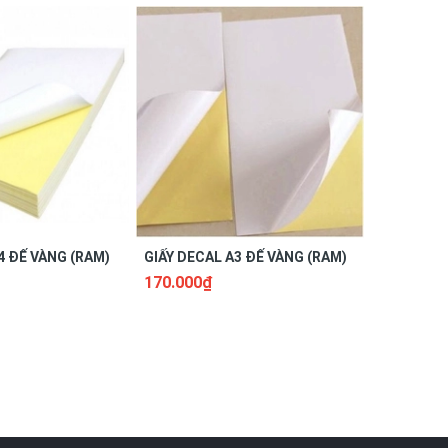
4 ĐẾ VÀNG (RAM)
GIẤY DECAL A3 ĐẾ VÀNG (RAM)
GIẤY DÁN 
170.000₫
15.000₫