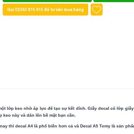
Gọi
02363 815 915
để tư vấn mua hàng
 một lớp keo nhờ áp lực để tạo sự kết dính. Giấy decal có lớp giấy
 keo này và dán lên bề mặt bạn cần.
nay thì decal A4 là phổ biến hơn cả và Decal A5 Tomy là sản ph