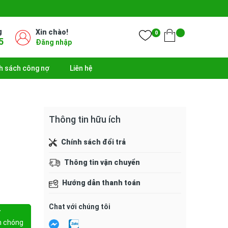
g
Xin chào!
0
5
Đăng nhập
h sách công nợ
Liên hệ
Thông tin hữu ích
Chính sách đổi trả
Thông tin vận chuyển
Hướng dẫn thanh toán
Chat với chúng tôi
Y
h chóng