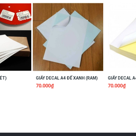
guồn nước.
vì có thể gây biến dạng Decal.
miếng tròn nhỏ.
ÉT)
GIẤY DECAL A4 ĐẾ XANH (RAM)
GIẤY DECAL A
70.000₫
70.000₫