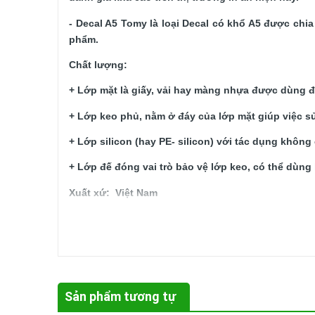
- Decal A5 Tomy là loại Decal có khổ A5 được chi
phẩm. 
Chất lượng: 
+ Lớp mặt là giấy, vải hay màng nhựa được dùng để
+ Lớp keo phủ, nằm ở đáy của lớp mặt giúp việc 
+ Lớp silicon (hay PE- silicon) với tác dụng không
+ Lớp đế đóng vai trò bảo vệ lớp keo, có thể dùng l
Xuất xứ
:  Việt Nam
Đóng  gói: 
10 tờ / 1 xấp.
Hướng dẫn bảo quản:
- Nhiệt độ: 10 ~ 55º C, Độ ẩm: 55 ~ 95% RH.
- Tránh xa nguồn nhiệt, dầu mỡ, chất lỏng.
Sản phẩm tương tự