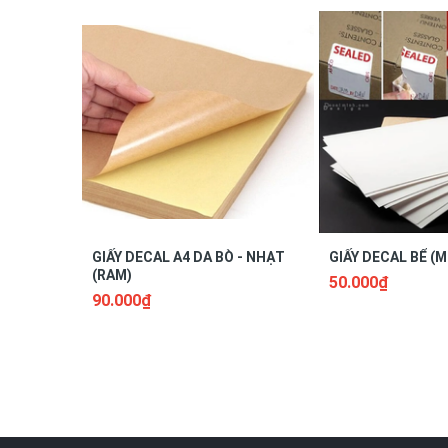
- Tránh để giấy những nơi ẩm thấp hay nơi gần n
- Không nên để giấy ở nơi có nguồn nhiệt quá cao 
+ Giấy
dán nhãn Tomy
118: Đường kính 30mm,
30 
GIẤY DECAL A4 DA BÒ - NHẠT
GIẤY DECAL BỂ (M
(RAM)
50.000₫
90.000₫