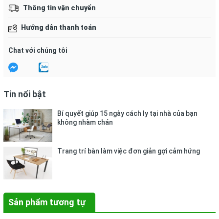
Đóng  gói: 
10 tờ / 1 xấp.
Thông tin vận chuyển
Hướng dẫn bảo quản:
Hướng dẫn thanh toán
- Nhiệt độ: 10 ~ 55º C, Độ ẩm: 55 ~ 95% RH.
Chat với chúng tôi
- Tránh xa nguồn nhiệt, dầu mỡ, chất lỏng.
- Tránh để giấy những nơi ẩm thấp hay nơi gần nguồn 
nước.
Tin nổi bật
- Không nên để giấy ở nơi có nguồn nhiệt quá cao vì có 
Bí quyết giúp 15 ngày cách ly tại nhà của bạn
thể gây biến dạng Decal.
không nhàm chán
+ Giấy dán nhãn Tomy 111:
84 miếng nhỏ.
Trang trí bàn làm việc đơn giản gợi cảm hứng
Sản phẩm tương tự