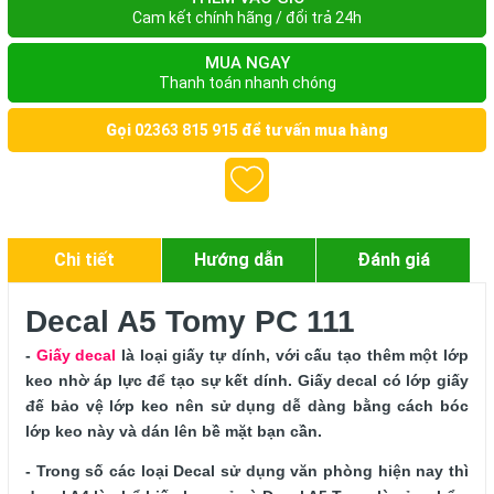
Cam kết chính hãng / đổi trả 24h
MUA NGAY
Thanh toán nhanh chóng
Gọi
02363 815 915
để tư vấn mua hàng
Chi tiết
Hướng dẫn
Đánh giá
Decal A5 Tomy PC 111
- 
Giấy decal
 là loại giấy tự dính, với cấu tạo thêm một lớp 
keo nhờ áp lực để tạo sự kết dính. Giấy decal có lớp giấy 
đế bảo vệ lớp keo nên sử dụng dễ dàng bằng cách bóc 
lớp keo này và dán lên bề mặt bạn cần.
- Trong số các loại Decal sử dụng văn phòng hiện nay thì 