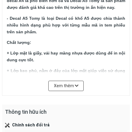
decal A4 là phổ biến hơn cả và Decal A5 Tomy là sản phẩm 
được đánh giá khá cao trên thị trường in ấn hiện nay.
- Decal A5 Tomy là loại Decal có khổ A5 được chia thành 
nhiều hình dạng phù hợp với từng mẫu mã in tem phiếu 
trên sản phẩm. 
Chất lượng: 
+ Lớp mặt là giấy, vải hay màng nhựa được dùng để in nội 
dung cực tốt.
+ Lớp keo phủ, nằm ở đáy của lớp mặt giúp việc sử dụng 
dễ dàng hơn.
Xem thêm
+ Lớp silicon (hay PE- silicon) với tác dụng không cho 
keo dính vào lớp đế.
+ Lớp đế đóng vai trò bảo vệ lớp keo, có thể dùng loại 
Thông tin hữu ích
giấy Kraft hay Glassine.
Xuất xứ
:  Việt Nam
Chính sách đổi trả