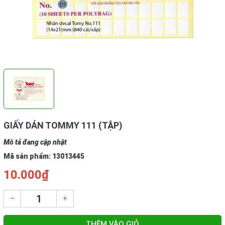
GIẤY DÁN TOMMY 111 (TẬP)
Mô tả đang cập nhật
Mã sản phẩm:
13013445
10.000₫
–
+
THÊM VÀO GIỎ