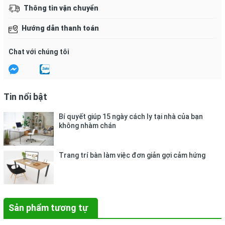
Đóng  gói: 
10 tờ / 1 xấp.
Thông tin vận chuyển
Hướng dẫn bảo quản:
Hướng dẫn thanh toán
- Nhiệt độ: 10 ~ 55º C, Độ ẩm: 55 ~ 95% RH.
Chat với chúng tôi
- Tránh xa nguồn nhiệt, dầu mỡ, chất lỏng.
- Tránh để giấy những nơi ẩm thấp hay nơi gần nguồn 
nước.
Tin nổi bật
- Không nên để giấy ở nơi có nguồn nhiệt quá cao vì có 
Bí quyết giúp 15 ngày cách ly tại nhà của bạn
thể gây biến dạng Decal.
không nhàm chán
+ Giấy dán nhãn Tomy 109: Kích thước 12x37mm,
55
miếng nhỏ.
Trang trí bàn làm việc đơn giản gợi cảm hứng
Sản phẩm tương tự