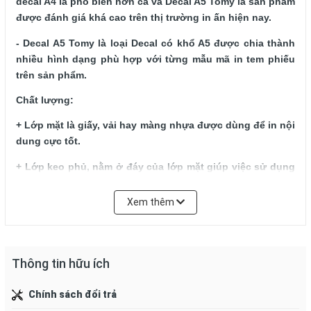
decal A4 là phổ biến hơn cả và Decal A5 Tomy là sản phẩm 
được đánh giá khá cao trên thị trường in ấn hiện nay.
- Decal A5 Tomy là loại Decal có khổ A5 được chia thành 
nhiều hình dạng phù hợp với từng mẫu mã in tem phiếu 
trên sản phẩm. 
Chất lượng: 
+ Lớp mặt là giấy, vải hay màng nhựa được dùng để in nội 
dung cực tốt.
+ Lớp keo phủ, nằm ở đáy của lớp mặt giúp việc sử dụng 
dễ dàng hơn.
Xem thêm
+ Lớp silicon (hay PE- silicon) với tác dụng không cho 
keo dính vào lớp đế.
+ Lớp đế đóng vai trò bảo vệ lớp keo, có thể dùng loại 
Thông tin hữu ích
giấy Kraft hay Glassine.
Xuất xứ
:  Việt Nam
Chính sách đổi trả