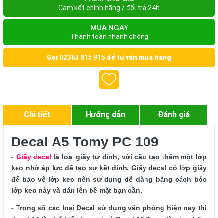
Cam kết chính hãng / đổi trả 24h
MUA NGAY
Thanh toán nhanh chóng
Gọi
02363 815 915
để tư vấn mua hàng
Chi tiết
Hướng dẫn
Đánh giá
Decal A5 Tomy PC 109
- 
Giấy decal
 là loại giấy tự dính, với cấu tạo thêm một lớp 
keo nhờ áp lực để tạo sự kết dính. Giấy decal có lớp giấy 
đế bảo vệ lớp keo nên sử dụng dễ dàng bằng cách bóc 
lớp keo này và dán lên bề mặt bạn cần.
- Trong số các loại Decal sử dụng văn phòng hiện nay thì 