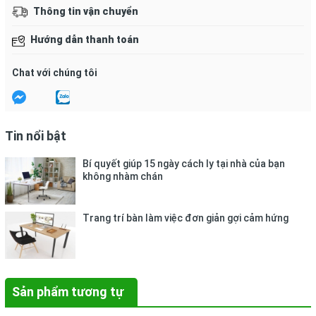
Đóng  gói: 
10 tờ / 1 xấp.
Thông tin vận chuyển
Hướng dẫn bảo quản:
Hướng dẫn thanh toán
- Nhiệt độ: 10 ~ 55º C, Độ ẩm: 55 ~ 95% RH.
Chat với chúng tôi
- Tránh xa nguồn nhiệt, dầu mỡ, chất lỏng.
- Tránh để giấy những nơi ẩm thấp hay nơi gần nguồn 
nước.
Tin nổi bật
- Không nên để giấy ở nơi có nguồn nhiệt quá cao vì có 
Bí quyết giúp 15 ngày cách ly tại nhà của bạn
thể gây biến dạng Decal.
không nhàm chán
+ Giấy dán nhãn Tomy 105: Kích thước 25x37mm,
30
miếng nhỏ.
Trang trí bàn làm việc đơn giản gợi cảm hứng
Sản phẩm tương tự