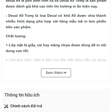
decal A4 là phổ biến hơn cả và Decal A5 Tomy là sản phẩm 
được đánh giá khá cao trên thị trường in ấn hiện nay.
- Decal A5 Tomy là loại Decal có khổ A5 được chia thành 
nhiều hình dạng phù hợp với từng mẫu mã in tem phiếu 
trên sản phẩm. 
Chất lượng: 
+ Lớp mặt là giấy, vải hay màng nhựa được dùng để in nội 
dung cực tốt.
+ Lớp keo phủ, nằm ở đáy của lớp mặt giúp việc sử dụng 
dễ dàng hơn.
Xem thêm
+ Lớp silicon (hay PE- silicon) với tác dụng không cho 
keo dính vào lớp đế.
+ Lớp đế đóng vai trò bảo vệ lớp keo, có thể dùng loại 
Thông tin hữu ích
giấy Kraft hay Glassine.
Xuất xứ
:  Việt Nam
Chính sách đổi trả