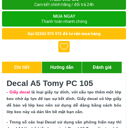
Cam kết chính hãng / đổi trả 24h
MUA NGAY
Thanh toán nhanh chóng
Gọi
02363 815 915
để tư vấn mua hàng
Chi tiết
Hướng dẫn
Đánh giá
Decal A5 Tomy PC 105
- 
Giấy decal
 là loại giấy tự dính, với cấu tạo thêm một lớp 
keo nhờ áp lực để tạo sự kết dính. Giấy decal có lớp giấy 
đế bảo vệ lớp keo nên sử dụng dễ dàng bằng cách bóc 
lớp keo này và dán lên bề mặt bạn cần.
- Trong số các loại Decal sử dụng văn phòng hiện nay thì 