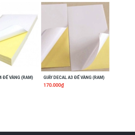
4 ĐẾ VÀNG (RAM)
GIẤY DECAL A3 ĐẾ VÀNG (RAM)
GIẤY DÁN 
170.000₫
15.000₫