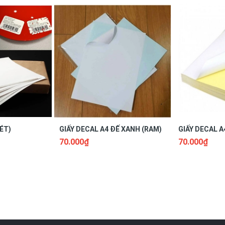
guồn nước.
vì có thể gây biến dạng Decal.
12 miếng nhỏ.
ÉT)
GIẤY DECAL A4 ĐẾ XANH (RAM)
GIẤY DECAL A
70.000₫
70.000₫