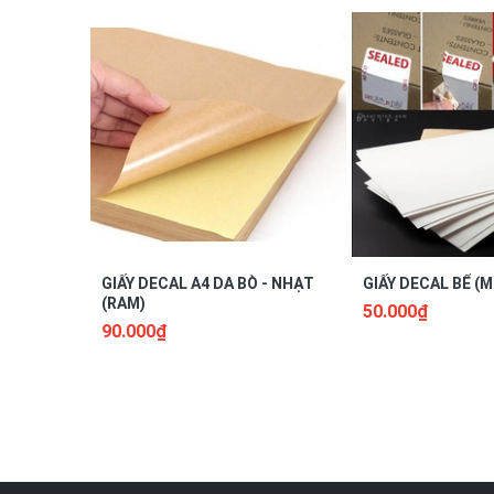
- Tránh để giấy những nơi ẩm thấp hay nơi gần n
- Không nên để giấy ở nơi có nguồn nhiệt quá cao 
+ Giấy dán nhãn Tomy 103: Kích thước 36x62mm,
GIẤY DECAL A4 DA BÒ - NHẠT
GIẤY DECAL BỂ (M
(RAM)
50.000₫
90.000₫