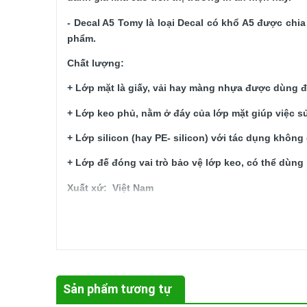
- Decal A5 Tomy là loại Decal có khổ A5 được chi
phẩm. 
Chất lượng: 
+ Lớp mặt là giấy, vải hay màng nhựa được dùng để
+ Lớp keo phủ, nằm ở đáy của lớp mặt giúp việc 
+ Lớp silicon (hay PE- silicon) với tác dụng không
+ Lớp đế đóng vai trò bảo vệ lớp keo, có thể dùng l
Xuất xứ
:  Việt Nam
Đóng  gói: 
10 tờ / 1 xấp.
Hướng dẫn bảo quản:
- Nhiệt độ: 10 ~ 55º C, Độ ẩm: 55 ~ 95% RH.
- Tránh xa nguồn nhiệt, dầu mỡ, chất lỏng.
Sản phẩm tương tự