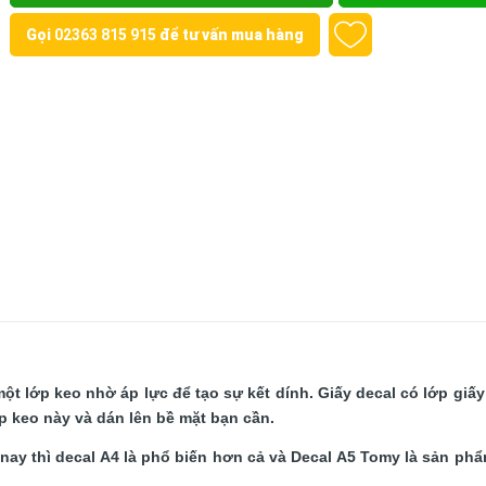
Gọi
02363 815 915
để tư vấn mua hàng
 một lớp keo nhờ áp lực để tạo sự kết dính. Giấy decal có lớp giấy
 keo này và dán lên bề mặt bạn cần.
nay thì decal A4 là phổ biến hơn cả và Decal A5 Tomy là sản ph