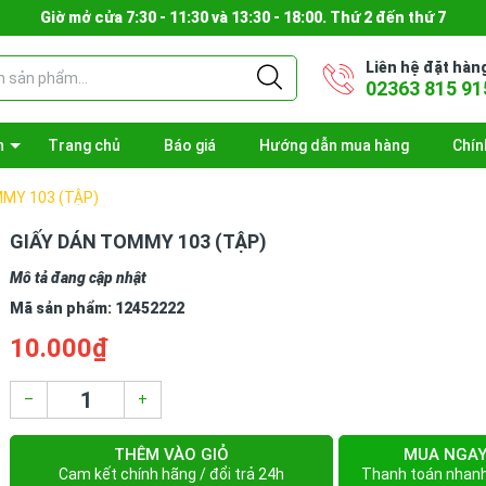
Giờ mở cửa 7:30 - 11:30 và 13:30 - 18:00. Thứ 2 đến thứ 7
Liên hệ đặt hàn
02363 815 91
n
Trang chủ
Báo giá
Hướng dẫn mua hàng
Chín
MY 103 (TẬP)
GIẤY DÁN TOMMY 103 (TẬP)
Mô tả đang cập nhật
Mã sản phẩm:
12452222
10.000₫
–
+
THÊM VÀO GIỎ
MUA NGA
Cam kết chính hãng / đổi trả 24h
Thanh toán nhan