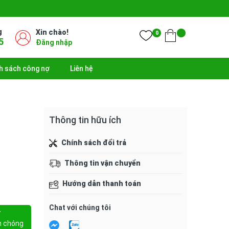
g
Xin chào!
0
5
Đăng nhập
h sách công nợ
Liên hệ
Thông tin hữu ích
Chính sách đổi trả
Thông tin vận chuyển
Hướng dẫn thanh toán
Chat với chúng tôi
Y
h chóng