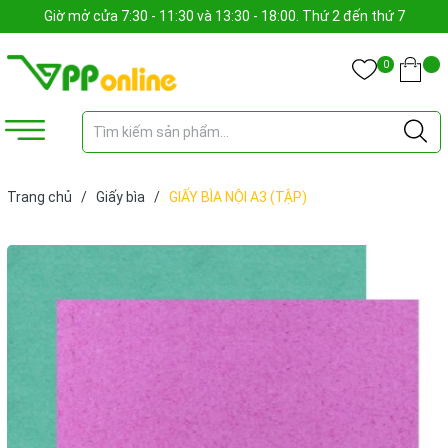
Giờ mở cửa 7:30 - 11:30 và 13:30 - 18:00. Thứ 2 đến thứ 7
0
Trang chủ
/
Giấy bìa
/
GIẤY BÌA NỘI A3 (TẬP)