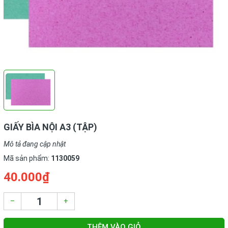
GIẤY BÌA NỘI A3 (TẬP)
Mô tả đang cập nhật
Mã sản phẩm:
1130059
40.000₫
–
+
THÊM VÀO GIỎ