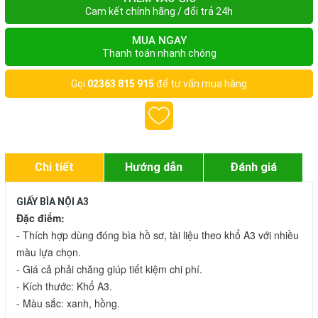
Cam kết chính hãng / đổi trả 24h
MUA NGAY
Thanh toán nhanh chóng
Gọi
02363 815 915
để tư vấn mua hàng
Chi tiết
Hướng dẫn
Đánh giá
GIẤY BÌA NỘI A3
Đặc điểm:
- Thích hợp dùng đóng bìa hồ sơ, tài liệu theo khổ A3 với nhiều 
màu lựa chọn.

- Giá cả phải chăng giúp tiết kiệm chi phí.

- Kích thước: Khổ A3.

- Màu sắc: xanh, hồng.