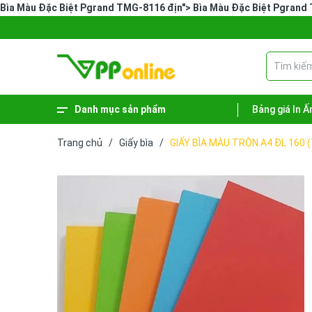
Bìa Màu Đặc Biệt Pgrand TMG-8116 địn">
Bìa Màu Đặc Biệt Pgrand
Danh mục sản phẩm
Bảng giá In Ấ
Xem thêm
Phiếu - Sổ kế toán
Hàng hóa vệ sinh
Sản phẩm lưu trữ
Dụng cụ văn phòng
Bút - Mực
Bao bì - Giỏ giấy
Bảng tên - Bảng menu
Trang chủ
/
Giấy bìa
/
GIẤY BÌA MÀU TRỘN A4 ĐL 160 