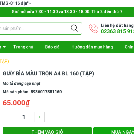
 TMG-8116 địn">
Giờ mở cửa 7:30 - 11:30 và 13:30 - 18:00. Thứ 2 đến thứ 7
Liên hệ đặt hàng
02363 815 91
n
Trang chủ
Báo giá
Hướng dẫn mua hàng
Chín
(TẬP)
GIẤY BÌA MÀU TRỘN A4 ĐL 160 (TẬP)
Mô tả đang cập nhật
Mã sản phẩm:
8936017881160
65.000₫
–
+
THÊM VÀO GIỎ
MUA NGA