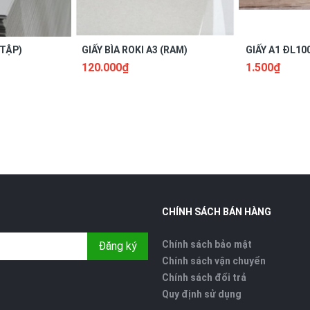
(TẬP)
GIẤY BÌA ROKI A3 (RAM)
GIẤY A1 ĐL10
120.000₫
1.500₫
CHÍNH SÁCH BÁN HÀNG
Chính sách bảo mật
Đăng ký
Chính sách vận chuyển
Chính sách đổi trả
Quy định sử dụng