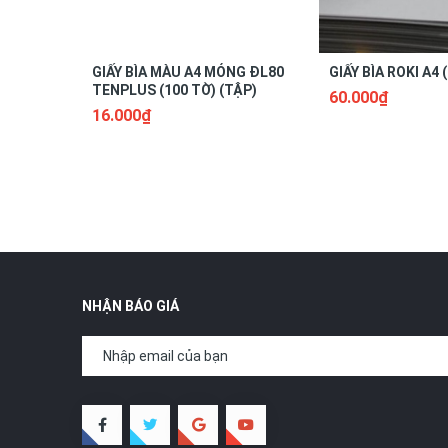
GIẤY BÌA MÀU A4 MỎNG ĐL80
GIẤY BÌA ROKI A4 
TENPLUS (100 TỜ) (TẬP)
60.000₫
16.000₫
NHẬN BÁO GIÁ