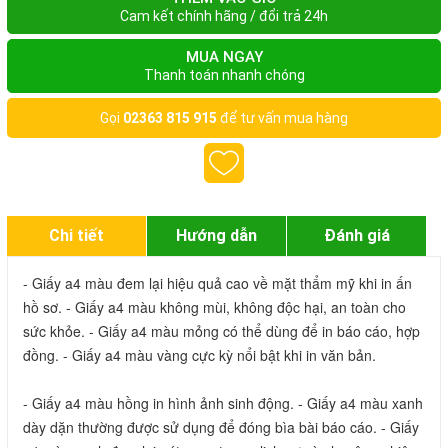
Cam kết chính hãng / đổi trả 24h
MUA NGAY
Thanh toán nhanh chóng
Gọi
02363 815 915
để tư vấn mua hàng
Chi tiết
Hướng dẫn
Đánh giá
- Giấy a4 màu đem lại hiệu quả cao về mặt thẩm mỹ khi in ấn 
hồ sơ. - Giấy a4 màu không mùi, không độc hại, an toàn cho 
sức khỏe. - Giấy a4 màu mỏng có thể dùng để in báo cáo, hợp 
đồng. - Giấy a4 màu vàng cực kỳ nổi bật khi in văn bản.
- Giấy a4 màu hồng in hình ảnh sinh động. - Giấy a4 màu xanh 
dày dặn thường được sử dụng để đóng bìa bài báo cáo. - Giấy 