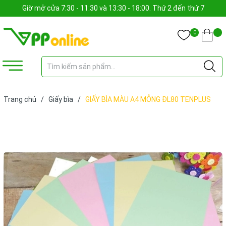
Giờ mở cửa 7:30 - 11:30 và 13:30 - 18:00. Thứ 2 đến thứ 7
0
Trang chủ
/
Giấy bìa
/
GIẤY BÌA MÀU A4 MỎNG ĐL80 TENPLUS
(RAM)