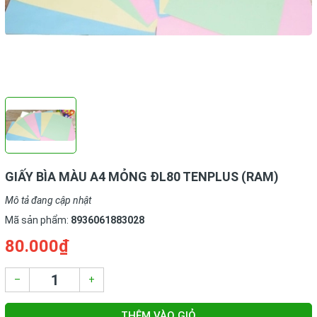
GIẤY BÌA MÀU A4 MỎNG ĐL80 TENPLUS (RAM)
Mô tả đang cập nhật
Mã sản phẩm:
8936061883028
80.000₫
–
+
THÊM VÀO GIỎ