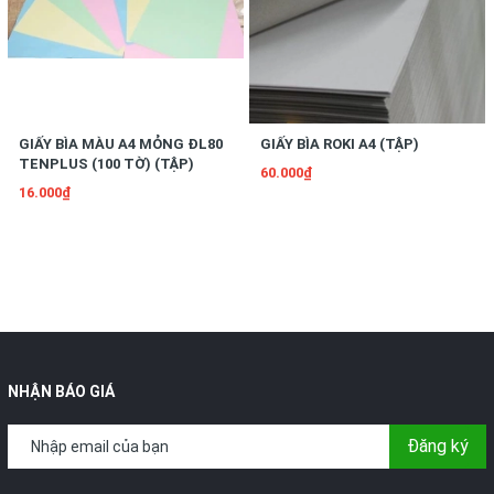
GIẤY BÌA MÀU A4 MỎNG ĐL80
GIẤY BÌA ROKI A4 (TẬP)
TENPLUS (100 TỜ) (TẬP)
60.000₫
16.000₫
NHẬN BÁO GIÁ
Đăng ký