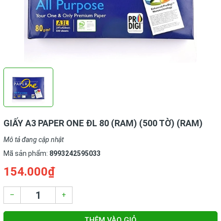
GIẤY A3 PAPER ONE ĐL 80 (RAM) (500 TỜ) (RAM)
Mô tả đang cập nhật
Mã sản phẩm:
8993242595033
154.000₫
–
+
THÊM VÀO GIỎ