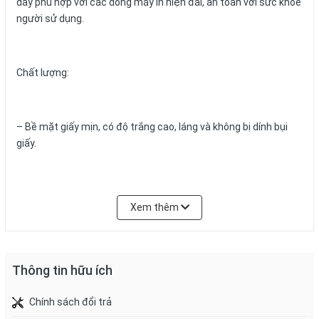
dày phù hợp với các dòng máy in hiện đai, an toàn với sức khỏe
người sử dụng.
Chất lượng:
– Bề mặt giấy mịn, có độ trắng cao, láng và không bị dính bụi
giấy.
– Bề mặt có chất keo bám mực tốt, chữ hiện lên sắc nét và
Xem thêm
tiết kiệm đáng kể mực in.
– Tránh kẹt giấy trong máy trong quá trình in.
Thông tin hữu ích
Chính sách đổi trả