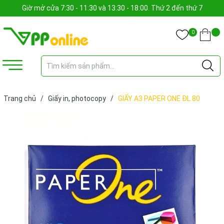
Giờ mở cửa 7:30 - 11:30 và 13:30 - 18:00. Thứ 2 đến thứ 7
0
Trang chủ
/
Giấy in, photocopy
/
GIẤY A3 PAPER ONE ĐL 80
(RAM) (500 TỜ) (RAM)