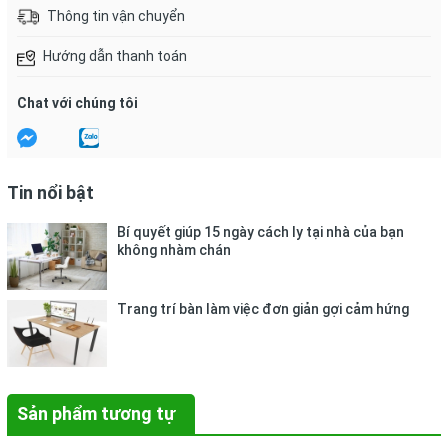
Quy cách: Khổ A3, ĐL 80gsm, 1 ream / 500 tờ.
Thông tin vận chuyển
Hướng dẫn thanh toán
Xuất xứ : Made in Indonesia.
Chat với chúng tôi
Tin nổi bật
Là loại giấy phổ biến và thông dụng, sử dụng để in – photo đóng
Bí quyết giúp 15 ngày cách ly tại nhà của bạn
không nhàm chán
thành cuốn hoặc dùng làm phiếu thu – chi – xuất – nhập – đơn
đặt hàng trong các văn phòng hành chính sự nghiệp, văn
phòng công ty
Trang trí bàn làm việc đơn giản gợi cảm hứng
Sản phẩm tương tự