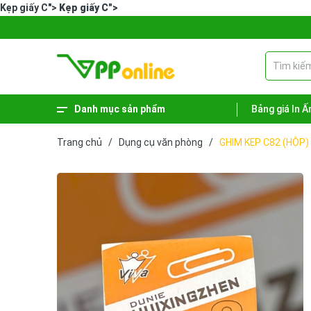
Kẹp giấy C">
Kẹp giấy C">
Danh mục sản phẩm
Bảng giá In Ấ
Xem thêm
Phiếu - Sổ kế toán
Hàng hóa vệ sinh
Sản phẩm lưu trữ
Dụng cụ văn phòng
Bút - Mực
Bao bì - Giỏ giấy
Bảng tên - Bảng menu
Trang chủ
/
Dụng cụ văn phòng
/
GHIM KẸP C82 (HỘP)