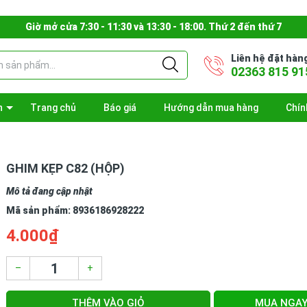
Giờ mở cửa 7:30 - 11:30 và 13:30 - 18:00. Thứ 2 đến thứ 7
Liên hệ đặt hàn
02363 815 91
n
Trang chủ
Báo giá
Hướng dẫn mua hàng
Chín
GHIM KẸP C82 (HỘP)
Mô tả đang cập nhật
Mã sản phẩm:
8936186928222
4.000₫
–
+
THÊM VÀO GIỎ
MUA NGA