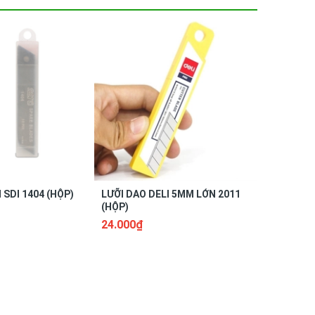
 SDI 1404 (HỘP)
LƯỠI DAO DELI 5MM LỚN 2011
LƯỠI DAO
(HỘP)
(HỘP)
24.000₫
12.000₫