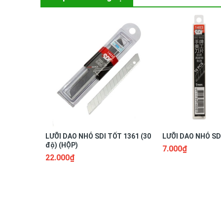
LƯỠI DAO NHỎ SDI TỐT 1361 (30
LƯỠI DAO NHỎ SDI
độ) (HỘP)
7.000₫
22.000₫