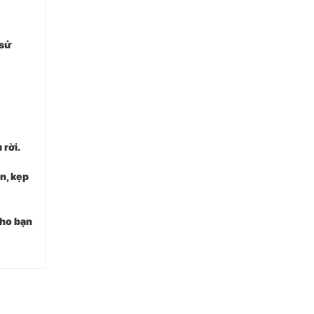
 sử
 rời.
n, kẹp
cho bạn