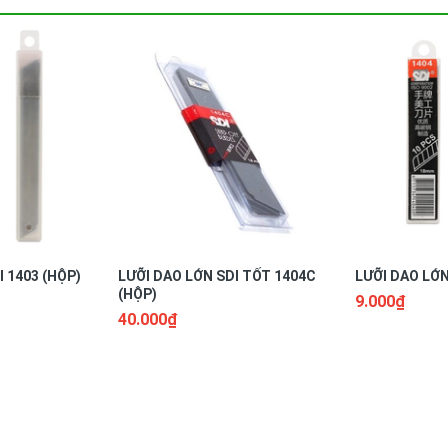
 1403 (HỘP)
LƯỠI DAO LỚN SDI TỐT 1404C
LƯỠI DAO LỚN
(HỘP)
9.000₫
40.000₫