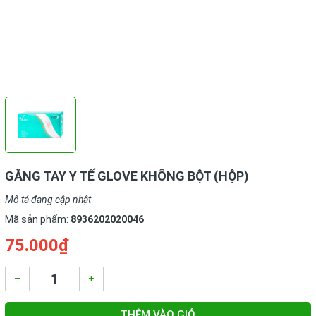
GĂNG TAY Y TẾ GLOVE KHÔNG BỘT (HỘP)
Mô tả đang cập nhật
Mã sản phẩm:
8936202020046
75.000₫
–
+
THÊM VÀO GIỎ